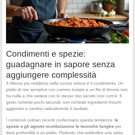
Condimenti e spezie:
guadagnare in sapore senza
aggiungere complessità
Il riflesso più redditizio nella cucina veloce è il condimento. Un
piatto di riso semplice con cumino tostato e un filo di limone non
ha nulla a che vedere con lo stesso riso servito così com’è. Il
gesto richiede pochi secondi, non richiede ingredienti freschi
aggiuntivi e cambia radicalmente il risultato.
I contenuti culinari recenti confermano questa tendenza:
le
spezie e gli agrumi sostituiscono le tecniche lunghe
per
dare profondità a un piatto. Piuttosto che sobbollire una salsa