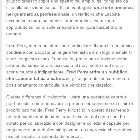
gruppo tedesco copre uno spettro più ampio, dal completo da
città alla collezione casual. Il suo vantaggio:
una forte presenza
nel guardaroba professionale
, un territorio che Lacoste
occupa solo marginalmente. I due marchi si incrociano
soprattutto sui polo, sulle sneakers e sui capi casual di alta
gamma.
Fred Perry merita un’attenzione particolare. Il marchio britannico
condivide con Lacoste un’origine tennistica e un logo animale (il
lauro, in questo caso). Tuttavia, ha preso una direzione verso
un’identità subculturale, associata al movimento mod e alla
scena musicale indipendente.
Fred Perry attira un pubblico
che Lacoste fatica a catturare
: gli acquirenti che cercano un
posizionamento controculturale piuttosto che classico.
Questa differenza di traiettoria illustra una questione centrale
per Lacoste: come rinnovare la propria immagine senza diluire il
proprio patrimonio. Fred Perry è riuscito in questo assumendo
un forte cambiamento identitario. Lacoste, dal canto suo, ha
optato per collaborazioni con designer e collezioni capsule per
raggiungere un pubblico più giovane, un approccio che produce
risultati variabili a seconda dei mercati.