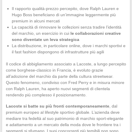
Il rapporto qualità-prezzo percepito, dove Ralph Lauren e
Hugo Boss beneficiano di un’immagine leggermente più
premium in alcuni mercati
La capacità di rinnovare le collezioni senza tradire l’identità
del marchio, un esercizio in cui
le collaborazioni creative
sono diventate un leva strategica
La distribuzione, in particolare online, dove i marchi sportivi e
il fast fashion dispongono di infrastrutture più agili
Il codice di abbigliamento associato a Lacoste, a lungo percepito
come borghese-classico in Francia, è evoluto grazie
all’adozione del marchio da parte della cultura streetwear.
Questo fenomeno, condiviso con Fred Perry e in misura minore
con Ralph Lauren, ha aperto nuovi segmenti di clientela
rendendo più complesso il posizionamento.
Lacoste si batte su più fronti contemporaneamente
, dal
premium europeo al lifestyle sportivo globale. L’azienda deve
mediare tra fedeltà al suo patrimonio di marchio sport-elegante
e adattamento a un mercato della moda dove le frontiere tra i
segmenti si sfumano. I suoi concorrenti più temibili non sono