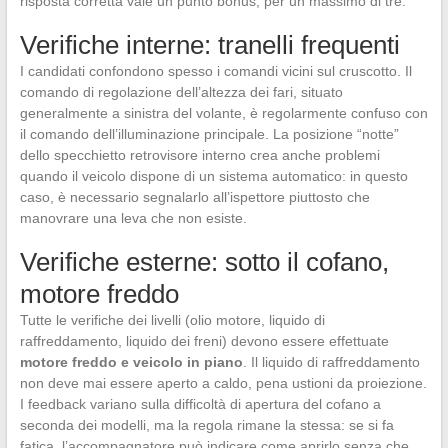
risposta corretta vale un punto bonus, per un massimo di tre.
Verifiche interne: tranelli frequenti
I candidati confondono spesso i comandi vicini sul cruscotto. Il
comando di regolazione dell’altezza dei fari, situato
generalmente a sinistra del volante, è regolarmente confuso con
il comando dell’illuminazione principale. La posizione “notte”
dello specchietto retrovisore interno crea anche problemi
quando il veicolo dispone di un sistema automatico: in questo
caso, è necessario segnalarlo all’ispettore piuttosto che
manovrare una leva che non esiste.
Verifiche esterne: sotto il cofano,
motore freddo
Tutte le verifiche dei livelli (olio motore, liquido di
raffreddamento, liquido dei freni) devono essere effettuate
motore freddo e veicolo in piano
. Il liquido di raffreddamento
non deve mai essere aperto a caldo, pena ustioni da proiezione.
I feedback variano sulla difficoltà di apertura del cofano a
seconda dei modelli, ma la regola rimane la stessa: se si fa
fatica, l’accompagnatore può indicare come aprirlo senza che