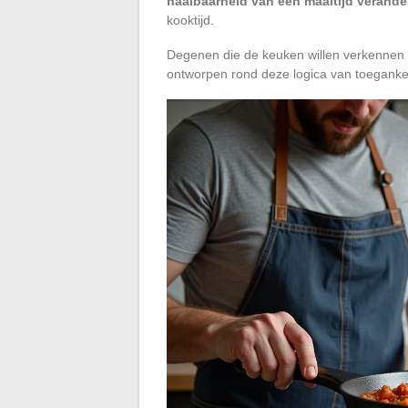
haalbaarheid van een maaltijd verande
kooktijd.
Degenen die de keuken willen verkennen o
ontworpen rond deze logica van toegankel