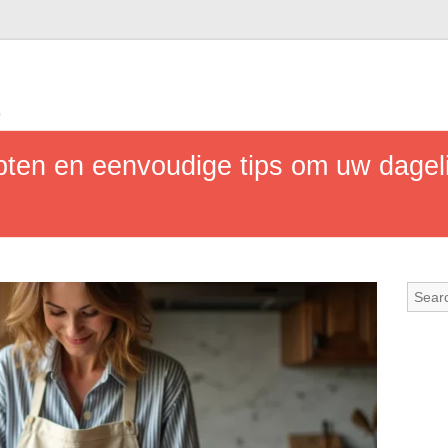
b
pten en eenvoudige tips om uw dagel