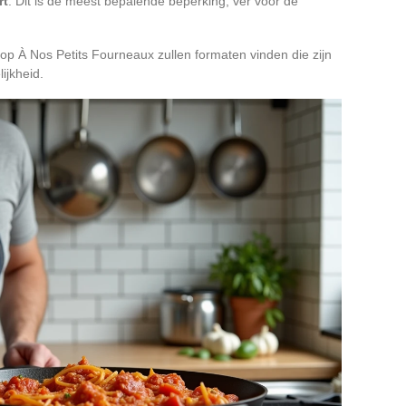
rt
. Dit is de meest bepalende beperking, ver vóór de
p À Nos Petits Fourneaux zullen formaten vinden die zijn
ijkheid.