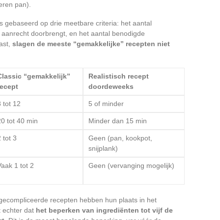
eren pan).
s gebaseerd op drie meetbare criteria: het aantal
et aanrecht doorbrengt, en het aantal benodigde
ast,
slagen de meeste “gemakkelijke” recepten niet
Classic “gemakkelijk”
Realistisch recept
recept
doordeweeks
 tot 12
5 of minder
20 tot 40 min
Minder dan 15 min
 tot 3
Geen (pan, kookpot,
snijplank)
Vaak 1 tot 2
Geen (vervanging mogelijk)
gecompliceerde recepten hebben hun plaats in het
t echter dat
het beperken van ingrediënten tot vijf de