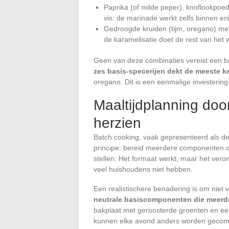
Paprika (of milde peper), knoflookpoed
vis: de marinade werkt zelfs binnen e
Gedroogde kruiden (tijm, oregano) met
de karamelisatie doet de rest van het 
Geen van deze combinaties vereist een b
zes basis-specerijen dekt de meeste k
oregano. Dit is een eenmalige investeri
Maaltijdplanning do
herzien
Batch cooking, vaak gepresenteerd als d
principe: bereid meerdere componenten 
stellen. Het formaat werkt, maar het veron
veel huishoudens niet hebben.
Een realistischere benadering is om niet 
neutrale basiscomponenten die meerde
bakplaat met geroosterde groenten en ee
kunnen elke avond anders worden gecomb