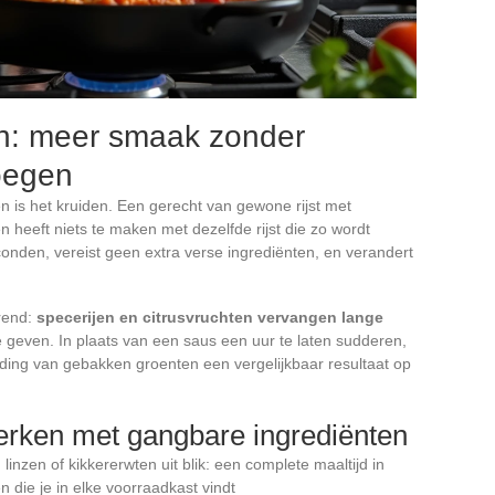
en: meer smaak zonder
voegen
n is het kruiden. Een gerecht van gewone rijst met
n heeft niets te maken met dezelfde rijst die zo wordt
onden, vereist geen extra verse ingrediënten, en verandert
trend:
specerijen en citrusvruchten vervangen lange
 geven. In plaats van een saus een uur te laten sudderen,
eiding van gebakken groenten een vergelijkbaar resultaat op
erken met gangbare ingrediënten
t, linzen of kikkererwten uit blik: een complete maaltijd in
 die je in elke voorraadkast vindt