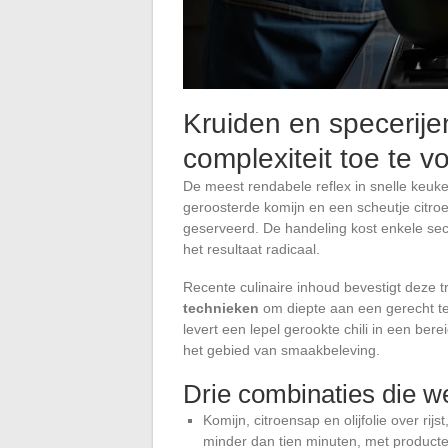
Kruiden en specerij
complexiteit toe te 
De meest rendabele reflex in snelle keuke
geroosterde komijn en een scheutje citroe
geserveerd. De handeling kost enkele sec
het resultaat radicaal.
Recente culinaire inhoud bevestigt deze 
technieken
om diepte aan een gerecht te
levert een lepel gerookte chili in een ber
het gebied van smaakbeleving.
Drie combinaties die w
Komijn, citroensap en olijfolie over rijs
minder dan tien minuten, met producten