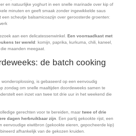
er en natuurlijke yoghurt in een snelle marinade over kip of
nkele minuten en geeft smaak zonder ingewikkelde saus
 een scheutje balsamicoazijn over geroosterde groenten:
werk
ezoek aan een delicatessenwinkel.
Een voorraadkast met
eukens ter wereld
: komijn, paprika, kurkuma, chili, kaneel,
ng die maanden meegaat.
ordeweeks: de batch cooking
e wonderoplossing, is gebaseerd op een eenvoudig
op zondag om snelle maaltijden doordeweeks samen te
derstelt een inzet van twee tot drie uur in het weekend die
volledige gerechten voor te bereiden, maar
twee of drie
re dagen herbruikbaar zijn
. Een partij gekookte rijst, een
n eenvoudige eiwitbron (gekookte eieren, gepocheerde kip)
ineerd afhankelijk van de gekozen kruiden.