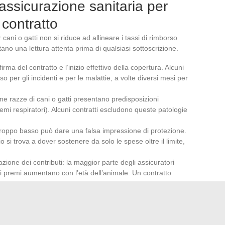
n’assicurazione sanitaria per
 contratto
cani o gatti non si riduce ad allineare i tassi di rimborso
tano una lettura attenta prima di qualsiasi sottoscrizione.
 firma del contratto e l’inizio effettivo della copertura. Alcuni
o per gli incidenti e per le malattie, a volte diversi mesi per
une razze di cani o gatti presentano predisposizioni
emi respiratori). Alcuni contratti escludono queste patologie
e troppo basso può dare una falsa impressione di protezione.
io si trova a dover sostenere da solo le spese oltre il limite,
utazione dei contributi: la maggior parte degli assicuratori
 premi aumentano con l’età dell’animale. Un contratto
meno.
 nel simulare uno scenario di sinistro realistico (una chirurgia
pio) e calcolare il resto a carico effettivo dopo
i rimborso e del limite.