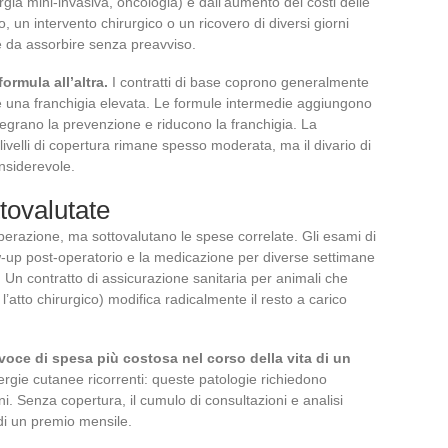
urgia mini-invasiva, oncologia) e dall’aumento dei costi delle
, un intervento chirurgico o un ricovero di diversi giorni
e da assorbire senza preavviso.
ormula all’altra.
I contratti di base coprono generalmente
 e una franchigia elevata. Le formule intermedie aggiungono
tegrano la prevenzione e riducono la franchigia. La
 livelli di copertura rimane spesso moderata, ma il divario di
nsiderevole.
tovalutate
’operazione, ma sottovalutano le spese correlate. Gli esami di
low-up post-operatorio e la medicazione per diverse settimane
 Un contratto di assicurazione sanitaria per animali che
l’atto chirurgico) modifica radicalmente il resto a carico
voce di spesa più costosa nel corso della vita di un
lergie cutanee ricorrenti: queste patologie richiedono
i. Senza copertura, il cumulo di consultazioni e analisi
di un premio mensile.