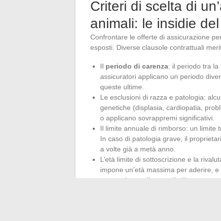
Criteri di scelta di u
animali: le insidie del
Confrontare le offerte di assicurazione per 
esposti. Diverse clausole contrattuali meri
Il
periodo di carenza
: il periodo tra la
assicuratori applicano un periodo divers
queste ultime.
Le esclusioni di razza e patologia: alc
genetiche (displasia, cardiopatia, probl
o applicano sovrappremi significativi.
Il limite annuale di rimborso: un limit
In caso di patologia grave, il proprietar
a volte già a metà anno.
L’età limite di sottoscrizione e la rival
impone un’età massima per aderire, e i
sottoscritto tardi costa di più e copre 
La griglia di lettura più affidabile consiste
seguita da tre mesi di trattamento, ad esem
l’applicazione della franchigia, del tasso d