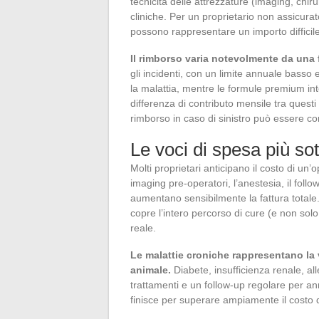
tecnicità delle attrezzature (imaging, chir
cliniche. Per un proprietario non assicurato
possono rappresentare un importo difficil
Il rimborso varia notevolmente da una f
gli incidenti, con un limite annuale basso
la malattia, mentre le formule premium in
differenza di contributo mensile tra questi
rimborso in caso di sinistro può essere co
Le voci di spesa più sot
Molti proprietari anticipano il costo di un
imaging pre-operatori, l’anestesia, il fol
aumentano sensibilmente la fattura totale.
copre l’intero percorso di cure (e non solo 
reale.
Le malattie croniche rappresentano la 
animale.
Diabete, insufficienza renale, al
trattamenti e un follow-up regolare per ann
finisce per superare ampiamente il costo 