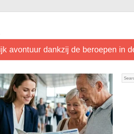
b
jk avontuur dankzij de beroepen in d