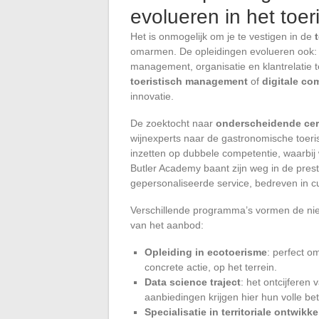
evolueren in het toe
Het is onmogelijk om je te vestigen in de
omarmen. De opleidingen evolueren ook:
management, organisatie en klantrelatie 
toeristisch management
of
digitale co
innovatie.
De zoektocht naar
onderscheidende cert
wijnexperts naar de gastronomische toer
inzetten op dubbele competentie, waarbij
Butler Academy baant zijn weg in de pres
gepersonaliseerde service, bedreven in cu
Verschillende programma’s vormen de nie
van het aanbod:
Opleiding in ecotoerisme
: perfect o
concrete actie, op het terrein.
Data science traject
: het ontcijferen
aanbiedingen krijgen hier hun volle be
Specialisatie in territoriale ontwikke