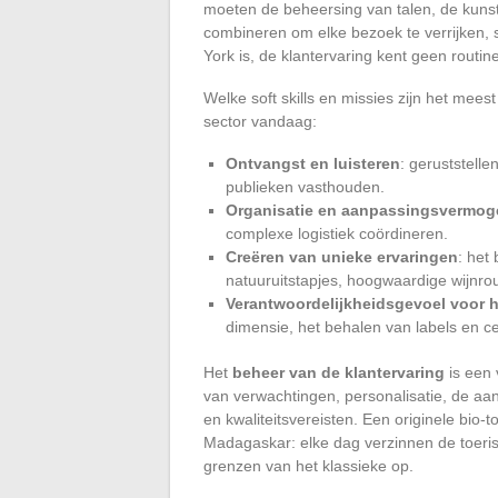
moeten de beheersing van talen, de kuns
combineren om elke bezoek te verrijken, s
York is, de klantervaring kent geen routine
Welke soft skills en missies zijn het mees
sector vandaag:
Ontvangst en luisteren
: geruststell
publieken vasthouden.
Organisatie en aanpassingsvermog
complexe logistiek coördineren.
Creëren van unieke ervaringen
: het
natuuruitstapjes, hoogwaardige wijnro
Verantwoordelijkheidsgevoel voor h
dimensie, het behalen van labels en cer
Het
beheer van de klantervaring
is een 
van verwachtingen, personalisatie, de aan
en kwaliteitsvereisten. Een originele bio
Madagaskar: elke dag verzinnen de toeri
grenzen van het klassieke op.