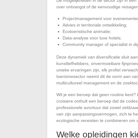
De mogelijkheden in de sector zijn in ee
over ontvangst of de eenvoudige reisagen
Projectmanagement voor evenemente
Advies in territoriale ontwikkeling;
Ecotoeristische animatie;
Data-analyse voor luxe hotels;
Community manager of specialist in di
Deze dynamiek van diversificatie sluit aa
kunstliefhebbers, onvermoeibare fijnproev
unieke ervaringen zijn, elk profiel verwac
toerismesector neemt dit de vorm aan van 
multicultureel management en de zoektoc
Wil je een beroep dat geen routine kent
croisiere onthult een beroep dat de codes
professionele avontuur dat zowel zeldzaam
van zijn aanpassingsvermogen, zich te heru
ecologische vereisten te combineren om v
Welke opleidingen ki