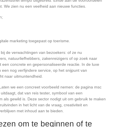
n razendsnel tempo uitgebreid. Einde aan de vooroordelen
t. We zien nu een veelheid aan nieuwe functies.
n;
gitale marketing toegepast op toerisme.
n bij de verwachtingen van bezoekers: of ze nu
ers, natuurliefhebbers, zakenreizigers of op zoek naar
ht een concrete en gepersonaliseerde reactie. In de luxe
een nog verfijndere service, op het snijpunt van
ht naar uitmuntendheid.
? Laten we een concreet voorbeeld nemen: de pagina msc
 uitdaagt, dat van reis tester, symbool van een
 als gewild is. Deze sector nodigt uit om gebruik te maken
itvinden in het licht van de vraag, creativiteit en
erblijven met inhoud aan te bieden.
ezen om te beginnen of te