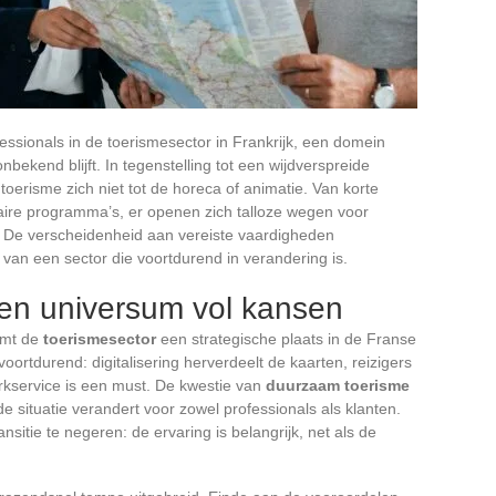
essionals in de toerismesector in Frankrijk, een domein
nbekend blijft. In tegenstelling tot een wijdverspreide
toerisme zich niet tot de horeca of animatie. Van korte
taire programma’s, er openen zich talloze wegen voor
. De verscheidenheid aan vereiste vaardigheden
van een sector die voortdurend in verandering is.
een universum vol kansen
emt de
toerismesector
een strategische plaats in de Franse
oortdurend: digitalisering herverdeelt de kaarten, reizigers
rkservice is een must. De kwestie van
duurzaam toerisme
de situatie verandert voor zowel professionals als klanten.
sitie te negeren: de ervaring is belangrijk, net als de