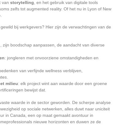
t van
storytelling
, en het gebruik van digitale tools
oms zelfs tot augmented reality. Of het nu in Lyon of New
.
t gewild bij werkgevers? Hier zijn de verwachtingen van de
en, zijn boodschap aanpassen, de aandacht van diverse
en
: jongleren met onvoorziene omstandigheden en
 bedenken van verfijnde wellness verblijven,
utes.
et milieu
: elk project wint aan waarde door een groene
tificeringen bewijst dat.
vaste waarde in de sector geworden. De scherpe analyse
wezigheid op sociale netwerken, alles duwt naar uniciteit
-tour in Canada, een op maat gemaakt avontuur in
smeprofessionals nieuwe horizonten en duwen ze de