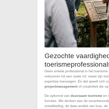
Gezochte vaardighed
toerismeprofessional
Geen enkele professional in het toerisme
reduceren tot een vaste rol: naast zijn 
expertise toevoegen. En dat speelt zich 
projectmanagement
of creativiteit die o
De opkomst van
duurzaam toerisme
en d
functies. We denken aan de verantwoorde
ontwikkeling, de data-analist van luxe, 