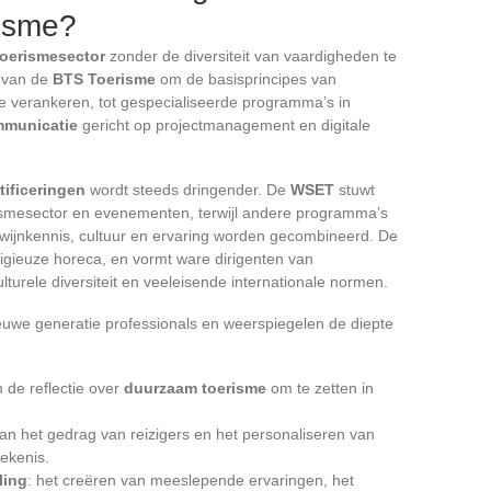
risme?
toerismesector
zonder de diversiteit van vaardigheden te
 van de
BTS Toerisme
om de basisprincipes van
te verankeren, tot gespecialiseerde programma’s in
mmunicatie
gericht op projectmanagement en digitale
ificeringen
wordt steeds dringender. De
WSET
stuwt
ismesector en evenementen, terwijl andere programma’s
 wijnkennis, cultuur en ervaring worden gecombineerd. De
tigieuze horeca, en vormt ware dirigenten van
lturele diversiteit en veeleisende internationale normen.
uwe generatie professionals en weerspiegelen de diepte
m de reflectie over
duurzaam toerisme
om te zetten in
 van het gedrag van reizigers en het personaliseren van
tekenis.
ling
: het creëren van meeslepende ervaringen, het