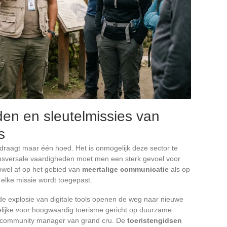
en en sleutelmissies van
s
 draagt maar één hoed. Het is onmogelijk deze sector te
transversale vaardigheden moet men een sterk gevoel voor
zowel af op het gebied van
meertalige communicatie
als op
p elke missie wordt toegepast.
e explosie van digitale tools openen de weg naar nieuwe
lijke voor hoogwaardig toerisme gericht op duurzame
de community manager van grand cru. De
toeristengidsen