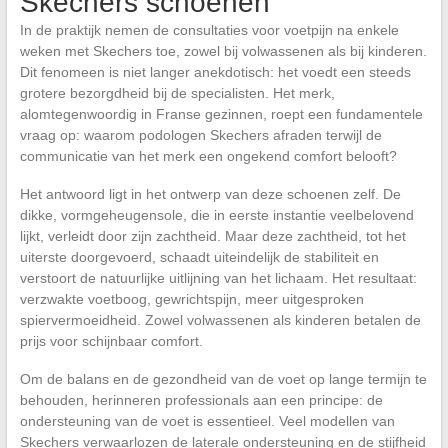
Skechers schoenen
In de praktijk nemen de consultaties voor voetpijn na enkele
weken met Skechers toe, zowel bij volwassenen als bij kinderen.
Dit fenomeen is niet langer anekdotisch: het voedt een steeds
grotere bezorgdheid bij de specialisten. Het merk,
alomtegenwoordig in Franse gezinnen, roept een fundamentele
vraag op: waarom podologen Skechers afraden terwijl de
communicatie van het merk een ongekend comfort belooft?
Het antwoord ligt in het ontwerp van deze schoenen zelf. De
dikke, vormgeheugensole, die in eerste instantie veelbelovend
lijkt, verleidt door zijn zachtheid. Maar deze zachtheid, tot het
uiterste doorgevoerd, schaadt uiteindelijk de stabiliteit en
verstoort de natuurlijke uitlijning van het lichaam. Het resultaat:
verzwakte voetboog, gewrichtspijn, meer uitgesproken
spiervermoeidheid. Zowel volwassenen als kinderen betalen de
prijs voor schijnbaar comfort.
Om de balans en de gezondheid van de voet op lange termijn te
behouden, herinneren professionals aan een principe: de
ondersteuning van de voet is essentieel. Veel modellen van
Skechers verwaarlozen de laterale ondersteuning en de stijfheid