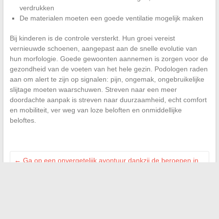
verdrukken
De materialen moeten een goede ventilatie mogelijk maken
Bij kinderen is de controle versterkt. Hun groei vereist
vernieuwde schoenen, aangepast aan de snelle evolutie van
hun morfologie. Goede gewoonten aannemen is zorgen voor de
gezondheid van de voeten van het hele gezin. Podologen raden
aan om alert te zijn op signalen: pijn, ongemak, ongebruikelijke
slijtage moeten waarschuwen. Streven naar een meer
doordachte aanpak is streven naar duurzaamheid, echt comfort
en mobiliteit, ver weg van loze beloften en onmiddellijke
beloftes.
←
Ga op een onvergetelijk avontuur dankzij de beroepen in
de toerisme
Welke financiële steun is er om meubels te kopen in 2024?
→