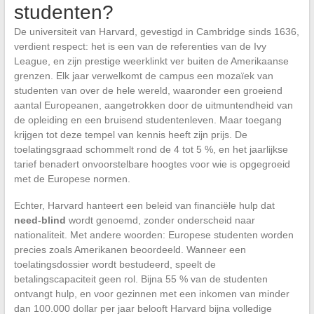
studenten?
De universiteit van Harvard, gevestigd in Cambridge sinds 1636,
verdient respect: het is een van de referenties van de Ivy
League, en zijn prestige weerklinkt ver buiten de Amerikaanse
grenzen. Elk jaar verwelkomt de campus een mozaïek van
studenten van over de hele wereld, waaronder een groeiend
aantal Europeanen, aangetrokken door de uitmuntendheid van
de opleiding en een bruisend studentenleven. Maar toegang
krijgen tot deze tempel van kennis heeft zijn prijs. De
toelatingsgraad schommelt rond de 4 tot 5 %, en het jaarlijkse
tarief benadert onvoorstelbare hoogtes voor wie is opgegroeid
met de Europese normen.
Echter, Harvard hanteert een beleid van financiële hulp dat
need-blind
wordt genoemd, zonder onderscheid naar
nationaliteit. Met andere woorden: Europese studenten worden
precies zoals Amerikanen beoordeeld. Wanneer een
toelatingsdossier wordt bestudeerd, speelt de
betalingscapaciteit geen rol. Bijna 55 % van de studenten
ontvangt hulp, en voor gezinnen met een inkomen van minder
dan 100.000 dollar per jaar belooft Harvard bijna volledige