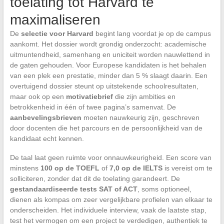
toelating tot Harvard te
maximaliseren
De
selectie voor Harvard
begint lang voordat je op de campus
aankomt. Het dossier wordt grondig onderzocht: academische
uitmuntendheid, samenhang en uniciteit worden nauwlettend in
de gaten gehouden. Voor Europese kandidaten is het behalen
van een plek een prestatie, minder dan 5 % slaagt daarin. Een
overtuigend dossier steunt op uitstekende schoolresultaten,
maar ook op een
motivatiebrief
die zijn ambities en
betrokkenheid in één of twee pagina’s samenvat. De
aanbevelingsbrieven
moeten nauwkeurig zijn, geschreven
door docenten die het parcours en de persoonlijkheid van de
kandidaat echt kennen.
De taal laat geen ruimte voor onnauwkeurigheid. Een score van
minstens
100 op de TOEFL
of
7,0 op de IELTS
is vereist om te
solliciteren, zonder dat dit de toelating garandeert. De
gestandaardiseerde tests SAT of ACT
, soms optioneel,
dienen als kompas om zeer vergelijkbare profielen van elkaar te
onderscheiden. Het individuele interview, vaak de laatste stap,
test het vermogen om een project te verdedigen, authentiek te