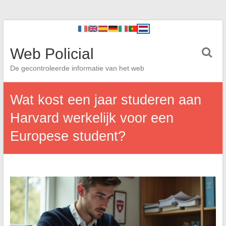
Web Policial
De gecontroleerde informatie van het web
Wat kost een jaar studeren aan
Harvard werkelijk voor een
Europese student?