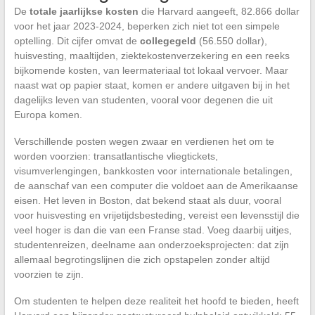
De
totale jaarlijkse kosten
die Harvard aangeeft, 82.866 dollar
voor het jaar 2023-2024, beperken zich niet tot een simpele
optelling. Dit cijfer omvat de
collegegeld
(56.550 dollar),
huisvesting, maaltijden, ziektekostenverzekering en een reeks
bijkomende kosten, van leermateriaal tot lokaal vervoer. Maar
naast wat op papier staat, komen er andere uitgaven bij in het
dagelijks leven van studenten, vooral voor degenen die uit
Europa komen.
Verschillende posten wegen zwaar en verdienen het om te
worden voorzien: transatlantische vliegtickets,
visumverlengingen, bankkosten voor internationale betalingen,
de aanschaf van een computer die voldoet aan de Amerikaanse
eisen. Het leven in Boston, dat bekend staat als duur, vooral
voor huisvesting en vrijetijdsbesteding, vereist een levensstijl die
veel hoger is dan die van een Franse stad. Voeg daarbij uitjes,
studentenreizen, deelname aan onderzoeksprojecten: dat zijn
allemaal begrotingslijnen die zich opstapelen zonder altijd
voorzien te zijn.
Om studenten te helpen deze realiteit het hoofd te bieden, heeft