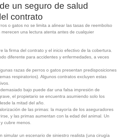
n de un seguro de salud
el contrato
os o gatos no se limita a alinear las tasas de reembolso
s merecen una lectura atenta antes de cualquier
re la firma del contrato y el inicio efectivo de la cobertura.
odo diferente para accidentes y enfermedades, a veces
algunas razas de perros o gatos presentan predisposiciones
blemas respiratorios). Algunos contratos excluyen estas
ivos.
te demasiado bajo puede dar una falsa impresión de
rave, el propietario se encuentra asumiendo solo los
desde la mitad del año.
valorización de las primas: la mayoría de los aseguradores
se, y las primas aumentan con la edad del animal. Un
o y cubre menos.
n simular un escenario de siniestro realista (una cirugía