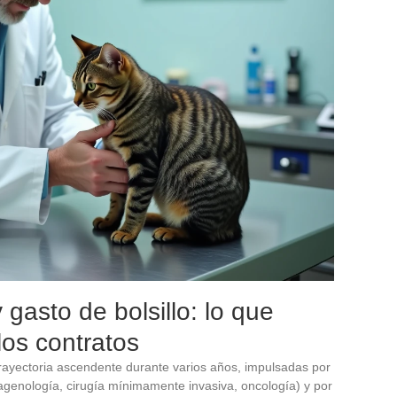
y gasto de bolsillo: lo que
os contratos
trayectoria ascendente durante varios años, impulsadas por
magenología, cirugía mínimamente invasiva, oncología) y por