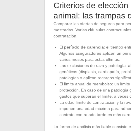
Criterios de elecció
animal: las trampas d
Comparar las ofertas de seguros para perr
mostradas. Varias cláusulas contractuale
contratación.
El
período de carencia
: el tiempo ent
Algunos aseguradores aplican un perí
varios meses para estas últimas.
Las exclusiones de raza y patología: 
genéticas (displasia, cardiopatía, pro
patologías o aplican recargos significat
El límite anual de reembolso: un lími
protección. En caso de una patología g
gastos que superan el límite, a veces 
La edad límite de contratación y la re
imponen una edad máxima para adherir
contrato contratado tarde es más car
La forma de análisis más fiable consiste e