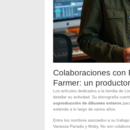
Colaboraciones con 
Farmer: un productor
Los artículos dedicados a la familia de L
detallar su actividad. Su discografía cuen
coproducción de álbumes enteros
para
extiende a lo largo de varios años.
Entre los nombres asociados a su trabaj
Vanessa Paradis y Moby. No son colaborac