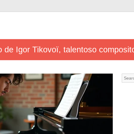
o de Igor Tikovoï, talentoso composito