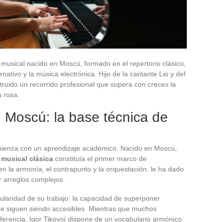
 musical nacido en Moscú, formado en el repertorio clásico,
rnativo y la música electrónica. Hijo de la cantante Lio y del
struido un recorrido profesional que supera con creces la
a rosa.
 Moscú: la base técnica de
omienza con un aprendizaje académico. Nacido en Moscú,
 musical clásica
constituía el primer marco de
en la armonía, el contrapunto y la orquestación, le ha dado
r arreglos complejos.
icularidad de su trabajo: la capacidad de superponer
ue siguen siendo accesibles. Mientras que muchos
ferencia, Igor Tikovoï dispone de un vocabulario armónico