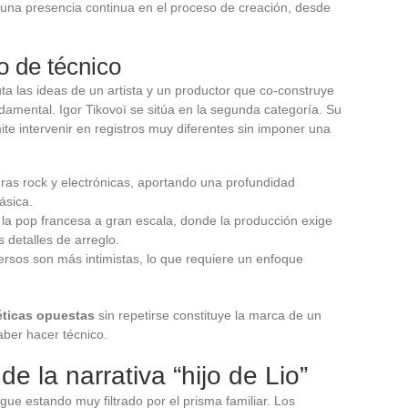
a una presencia continua en el proceso de creación, desde
o de técnico
uta las ideas de un artista y un productor que co-construye
damental. Igor Tikovoï se sitúa en la segunda categoría. Su
rmite intervenir en registros muy diferentes sin imponer una
uras rock y electrónicas, aportando una profundidad
ásica.
la pop francesa a gran escala, donde la producción exige
 detalles de arreglo.
rsos son más intimistas, lo que requiere un enfoque
éticas opuestas
sin repetirse constituye la marca de un
aber hacer técnico.
de la narrativa “hijo de Lio”
igue estando muy filtrado por el prisma familiar. Los