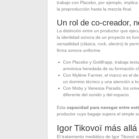
trabajo con Placebo, por ejemplo, implic
la preproducción hasta la mezcla final.
Un rol de co-creador, n
La distinción entre un productor que ejec
la identidad sonora de un proyecto es fun
versatilidad (clásica, rock, electro) le pe
firma sonora uniforme.
Con Placebo y Goldfrapp, trabaja text
armónica heredada de su formación cl
Con Mylène Farmer, el marco es el de 
un dominio técnico y una atención a los
Con Moby y Vanessa Paradis, los unive
diferente del sonido y del espacio.
Esta
capacidad para navegar entre est
productor cuyo bagaje supera el simple s
Igor Tikovoï más allá 
El tratamiento mediático de Igor Tikovoï s