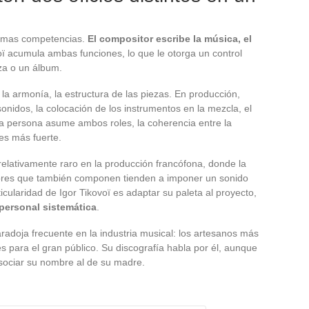
ismas competencias.
El compositor escribe la música, el
oï acumula ambas funciones, lo que le otorga un control
eza o un álbum.
 la armonía, la estructura de las piezas. En producción,
onidos, la colocación de los instrumentos en la mezcla, el
a persona asume ambos roles, la coherencia entre la
 es más fuerte.
relativamente raro en la producción francófona, donde la
tores que también componen tienden a imponer un sonido
icularidad de Igor Tikovoï es adaptar su paleta al proyecto,
personal sistemática
.
paradoja frecuente en la industria musical: los artesanos más
s para el gran público. Su discografía habla por él, aunque
sociar su nombre al de su madre.