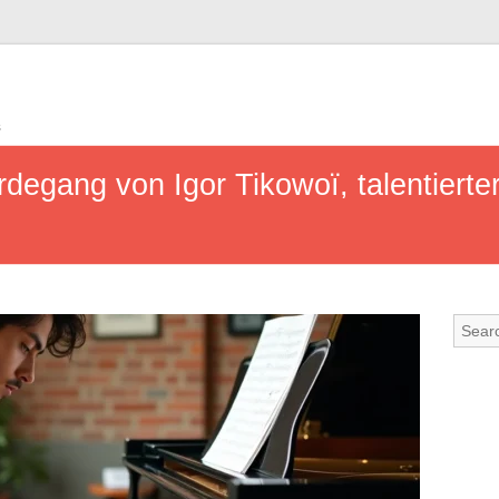
s
rdegang von Igor Tikowoï, talentiert