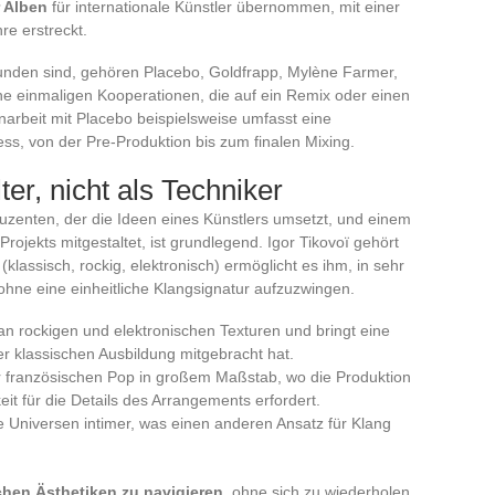
 Alben
für internationale Künstler übernommen, mit einer
re erstreckt.
bunden sind, gehören Placebo, Goldfrapp, Mylène Farmer,
e einmaligen Kooperationen, die auf ein Remix oder einen
arbeit mit Placebo beispielsweise umfasst eine
ess, von der Pre-Produktion bis zum finalen Mixing.
ter, nicht als Techniker
zenten, der die Ideen eines Künstlers umsetzt, und einem
Projekts mitgestaltet, ist grundlegend. Igor Tikovoï gehört
 (klassisch, rockig, elektronisch) ermöglicht es ihm, in sehr
ohne eine einheitliche Klangsignatur aufzuzwingen.
an rockigen und elektronischen Texturen und bringt eine
er klassischen Ausbildung mitgebracht hat.
 französischen Pop in großem Maßstab, wo die Produktion
 für die Details des Arrangements erfordert.
 Universen intimer, was einen anderen Ansatz für Klang
chen Ästhetiken zu navigieren
, ohne sich zu wiederholen,