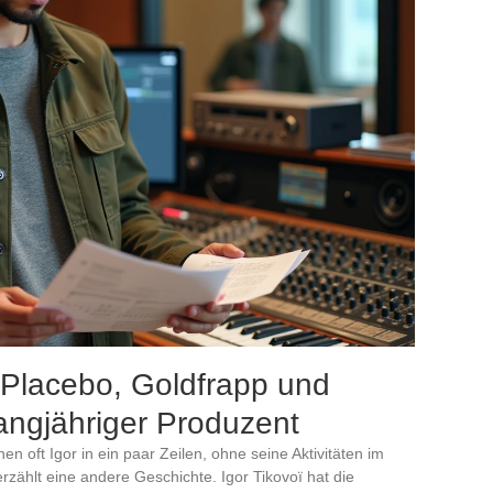
Placebo, Goldfrapp und
angjähriger Produzent
en oft Igor in ein paar Zeilen, ohne seine Aktivitäten im
erzählt eine andere Geschichte. Igor Tikovoï hat die