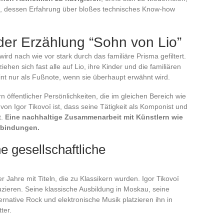
n, dessen Erfahrung über bloßes technisches Know-how
 der Erzählung “Sohn von Lio”
rd nach wie vor stark durch das familiäre Prisma gefiltert.
ehen sich fast alle auf Lio, ihre Kinder und die familiären
int nur als Fußnote, wenn sie überhaupt erwähnt wird.
n öffentlicher Persönlichkeiten, die im gleichen Bereich wie
 von Igor Tikovoï ist, dass seine Tätigkeit als Komponist und
t.
Eine nachhaltige Zusammenarbeit mit Künstlern wie
erbindungen.
e gesellschaftliche
 Jahre mit Titeln, die zu Klassikern wurden. Igor Tikovoï
uzieren. Seine klassische Ausbildung in Moskau, seine
rnative Rock und elektronische Musik platzieren ihn in
ter.