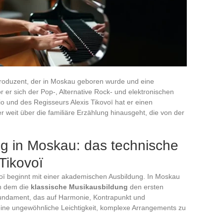
produzent, der in Moskau geboren wurde und eine
 er sich der Pop-, Alternative Rock- und elektronischen
o und des Regisseurs Alexis Tikovoï hat er einen
 weit über die familiäre Erzählung hinausgeht, die von der
ng in Moskau: das technische
Tikovoï
oï beginnt mit einer akademischen Ausbildung. In Moskau
in dem die
klassische Musikausbildung
den ersten
Fundament, das auf Harmonie, Kontrapunkt und
 eine ungewöhnliche Leichtigkeit, komplexe Arrangements zu