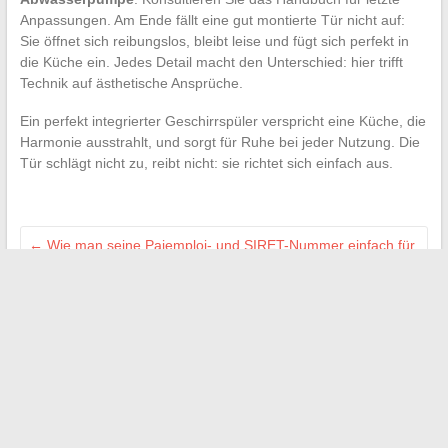
Anpassungen. Am Ende fällt eine gut montierte Tür nicht auf:
Sie öffnet sich reibungslos, bleibt leise und fügt sich perfekt in
die Küche ein. Jedes Detail macht den Unterschied: hier trifft
Technik auf ästhetische Ansprüche.
Ein perfekt integrierter Geschirrspüler verspricht eine Küche, die
Harmonie ausstrahlt, und sorgt für Ruhe bei jeder Nutzung. Die
Tür schlägt nicht zu, reibt nicht: sie richtet sich einfach aus.
←
Wie man seine Pajemploi- und SIRET-Nummer einfach für
administrative Verfahren findet
Entdecken Sie alle DIY-Tipps zur Verschönerung Ihres
Hauses und Gartens ganz einfach
→
Search