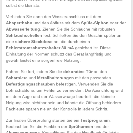
selbst die kleinste.
Verbinden Sie dann den Wasseranschluss mit dem
Absperrhahn
und den Abfluss mit dem
Spüle-Siphon
oder der
Abwasserleitung
. Ziehen Sie die Schläuche mit robusten
Schlauchschellen
fest. Schließen Sie den Geschirrspüler an
eine
sichere Steckdose
an, die durch einen
Fehlerstromschutzschalter 30 mA
gesichert ist. Diese
Einhaltung der Normen schützt das Gerät langfristig und
gewährleistet eine sorgenfreie Nutzung.
Fahren Sie fort, indem Sie die
dekorative Tür
an den
Scharniere
und
Metallhalterungen
mit den passenden
Befestigungsschrauben
befestigen. Verwenden Sie die
Bohrschablone, um Fehler zu vermeiden. Die Ausrichtung wird
mit dem Auge und der Wasserwaage beurteilt: die kleinste
Neigung wird sichtbar sein und könnte die Öffnung behindern.
Fachleute sparen nie an der Kontrolle in jedem Schritt.
Zur finalen Überprüfung starten Sie ein
Testprogramm
.
Beobachten Sie die Funktion der
Sprüharmen
und der
Abwasserpumpe
. Konsultieren Sie das Handbuch für letzte