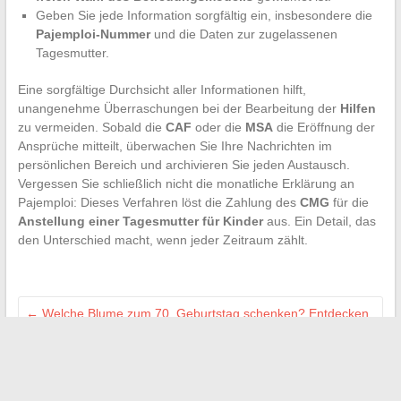
Geben Sie jede Information sorgfältig ein, insbesondere die
Pajemploi-Nummer
und die Daten zur zugelassenen
Tagesmutter.
Eine sorgfältige Durchsicht aller Informationen hilft,
unangenehme Überraschungen bei der Bearbeitung der
Hilfen
zu vermeiden. Sobald die
CAF
oder die
MSA
die Eröffnung der
Ansprüche mitteilt, überwachen Sie Ihre Nachrichten im
persönlichen Bereich und archivieren Sie jeden Austausch.
Vergessen Sie schließlich nicht die monatliche Erklärung an
Pajemploi: Dieses Verfahren löst die Zahlung des
CMG
für die
Anstellung einer Tagesmutter für Kinder
aus. Ein Detail, das
den Unterschied macht, wenn jeder Zeitraum zählt.
←
Welche Blume zum 70. Geburtstag schenken? Entdecken
Sie ihre Bedeutung und Symbolik
Praktische Tipps zum richtigen Fixieren der Tür eines
eingebauten Geschirrspülers
→