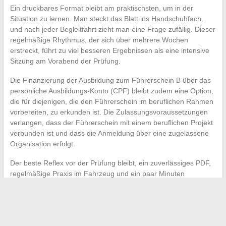
Ein druckbares Format bleibt am praktischsten, um in der
Situation zu lernen. Man steckt das Blatt ins Handschuhfach,
und nach jeder Begleitfahrt zieht man eine Frage zufällig. Dieser
regelmäßige Rhythmus, der sich über mehrere Wochen
erstreckt, führt zu viel besseren Ergebnissen als eine intensive
Sitzung am Vorabend der Prüfung.
Die Finanzierung der Ausbildung zum Führerschein B über das
persönliche Ausbildungs-Konto (CPF) bleibt zudem eine Option,
die für diejenigen, die den Führerschein im beruflichen Rahmen
vorbereiten, zu erkunden ist. Die Zulassungsvoraussetzungen
verlangen, dass der Führerschein mit einem beruflichen Projekt
verbunden ist und dass die Anmeldung über eine zugelassene
Organisation erfolgt.
Der beste Reflex vor der Prüfung bleibt, ein zuverlässiges PDF,
regelmäßige Praxis im Fahrzeug und ein paar Minuten
mündliche Wiederholung bei jeder Fahrt zu kombinieren.
Drei
Bonuspunkte improvisiert man nicht, aber man bereitet sie
in wenigen Wochen
ohne übermäßigen Aufwand vor.