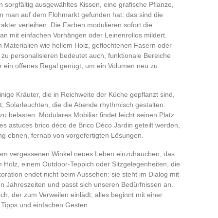
n sorgfältig ausgewähltes Kissen, eine grafische Pflanze,
 den man auf dem Flohmarkt gefunden hat: das sind die
akter verleihen. Die Farben modulieren sofort die
n mit einfachen Vorhängen oder Leinenrollos mildert.
en Materialien wie hellem Holz, geflochtenen Fasern oder
zu personalisieren bedeutet auch, funktionale Bereiche
r ein offenes Regal genügt, um ein Volumen neu zu
inige Kräuter, die in Reichweite der Küche gepflanzt sind,
t, Solarleuchten, die die Abende rhythmisch gestalten:
 belasten. Modulares Mobiliar findet leicht seinen Platz
Les astuces brico déco de Brico Déco Jardin geteilt werden,
g ebnen, fernab von vorgefertigten Lösungen.
nem vergessenen Winkel neues Leben einzuhauchen, das
m Holz, einem Outdoor-Teppich oder Sitzgelegenheiten, die
ration endet nicht beim Aussehen: sie steht im Dialog mit
n Jahreszeiten und passt sich unseren Bedürfnissen an.
h, der zum Verweilen einlädt, alles beginnt mit einer
n Tipps und einfachen Gesten.