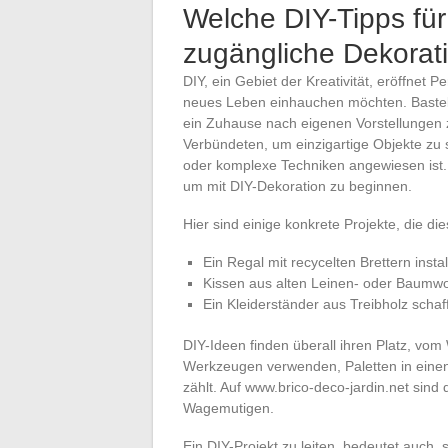
Welche DIY-Tipps für 
zugängliche Dekorat
DIY, ein Gebiet der Kreativität, eröffnet 
neues Leben einhauchen möchten. Basteln,
ein Zuhause nach eigenen Vorstellungen zu
Verbündeten, um einzigartige Objekte zu
oder komplexe Techniken angewiesen ist.
um mit DIY-Dekoration zu beginnen.
Hier sind einige konkrete Projekte, die di
Ein Regal mit recycelten Brettern inst
Kissen aus alten Leinen- oder Baumwo
Ein Kleiderständer aus Treibholz schaf
DIY-Ideen finden überall ihren Platz, vo
Werkzeugen verwenden, Paletten in eine
zählt. Auf www.brico-deco-jardin.net sind
Wagemutigen.
Ein DIY-Projekt zu leiten, bedeutet auch