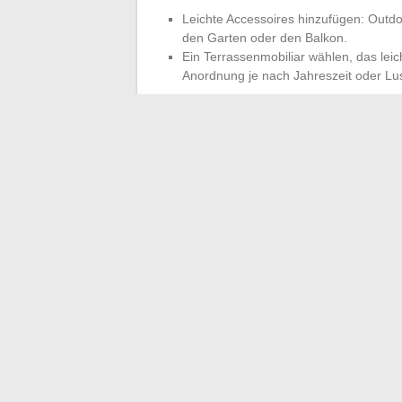
Leichte Accessoires hinzufügen: Outdo
den Garten oder den Balkon.
Ein Terrassenmobiliar wählen, das le
Anordnung je nach Jahreszeit oder Lu
Das Online-Magazin www.brico-deco-jardin.
Ideen, um das Haus zu modernisieren ode
Ratschläge, Gestaltungstipps für Terrass
zu erleichtern.
Manchmal genügt ein Detail, ein unerwart
Raum zu verwandeln. Lassen Sie die Tür f
Haus und Ihr Garten Sie weiterhin überra
←
Praktische Tipps zum richtigen Fixier
Alles üb