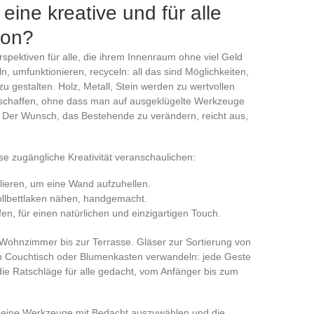
eine kreative und für alle
ion?
Perspektiven für alle, die ihrem Innenraum ohne viel Geld
 umfunktionieren, recyceln: all das sind Möglichkeiten,
 gestalten. Holz, Metall, Stein werden zu wertvollen
 schaffen, ohne dass man auf ausgeklügelte Werkzeuge
 Der Wunsch, das Bestehende zu verändern, reicht aus,
ese zugängliche Kreativität veranschaulichen:
allieren, um eine Wand aufzuhellen.
llbettlaken nähen, handgemacht.
fen, für einen natürlichen und einzigartigen Touch.
m Wohnzimmer bis zur Terrasse. Gläser zur Sortierung von
n Couchtisch oder Blumenkasten verwandeln: jede Geste
 die Ratschläge für alle gedacht, vom Anfänger bis zum
, seine Werkzeuge mit Bedacht auszuwählen und die