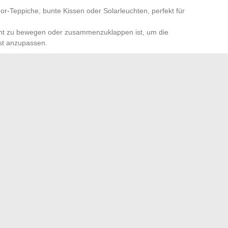
or-Teppiche, bunte Kissen oder Solarleuchten, perfekt für
icht zu bewegen oder zusammenzuklappen ist, um die
st anzupassen.
net bleibt am Puls der Trends und teilt eine Vielzahl von
r den Garten zu sichern. Die Community tauscht dort
e oder Balkon und zugängliche Lösungen aus, um den Alltag
etes Material oder ein gut gefundener Tipp, um einen
ür das Unerwartete offen: Sie könnten entdecken, dass Ihr
schen.
en der Tür eines eingebauten Geschirrspülers
er das Alter der Mitglieder der berühmten K-Pop-Gruppe
→