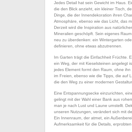
Jedes Detail hat sein Gewicht im Haus. Ei
die den Blick anzieht, ein kleiner Tisch,
Dinge, die der Innendekoration ihren Char
Atmosphäre, ebenso wie das Licht, das ma
Derzeit wird die Inspiration aus natürlich
Mineralien geschöpft. Sein eigenes Raum 
neu zu überdenken: ein Wintergarten ode
definieren, ohne etwas abzutrennen.
Im Garten trägt die Einfachheit Früchte. E
ein Weg, der mit Kieselsteinen angelegt is
jedes Element formt den Raum, ohne ihn zu
im Freien, ebenso wie die Tipps, die auf 
die den Weg zu einer modernen Gestaltun
Eine Entspannungsecke einzurichten, ei
gelingt mit der Wahl einer Bank aus rohe
man je nach Lust und Laune umstellt. Deko
unseren Nutzungen, verändert sich mit de
Ein Innenraum, der atmet, ein Außenbereic
Aufmerksamkeit für die Details, erprobte