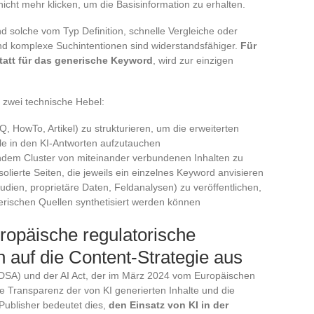
icht mehr klicken, um die Basisinformation zu erhalten.
d solche vom Typ Definition, schnelle Vergleiche oder
 und komplexe Suchintentionen sind widerstandsfähiger.
Für
nstatt für das generische Keyword
, wird zur einzigen
n zwei technische Hebel:
Q, HowTo, Artikel) zu strukturieren, um die erweiterten
lle in den KI-Antworten aufzutauchen
 indem Cluster von miteinander verbundenen Inhalten zu
olierte Seiten, die jeweils ein einzelnes Keyword anvisieren
udien, proprietäre Daten, Feldanalysen) zu veröffentlichen,
erischen Quellen synthetisiert werden können
ropäische regulatorische
 auf die Content-Strategie aus
DSA) und der AI Act, der im März 2024 vom Europäischen
e Transparenz der von KI generierten Inhalte und die
Publisher bedeutet dies,
den Einsatz von KI in der