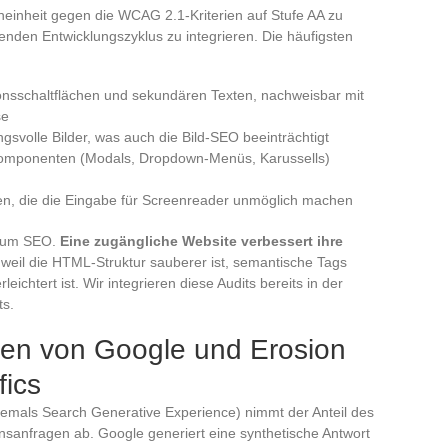
eneinheit gegen die WCAG 2.1-Kriterien auf Stufe AA zu
fenden Entwicklungszyklus zu integrieren. Die häufigsten
onsschaltflächen und sekundären Texten, nachweisbar mit
se
gsvolle Bilder, was auch die Bild-SEO beeinträchtigt
-Komponenten (Modals, Dropdown-Menüs, Karussells)
gen, die die Eingabe für Screenreader unmöglich machen
t zum SEO.
Eine zugängliche Website verbessert ihre
 weil die HTML-Struktur sauberer ist, semantische Tags
chtert ist. Wir integrieren diese Audits bereits in der
ts.
ten von Google und Erosion
fics
hemals Search Generative Experience) nimmt der Anteil des
onsanfragen ab. Google generiert eine synthetische Antwort