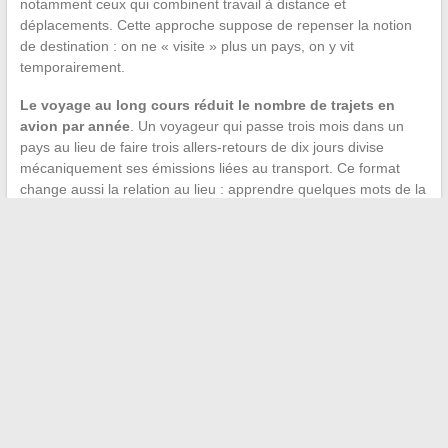
notamment ceux qui combinent travail à distance et
déplacements. Cette approche suppose de repenser la notion
de destination : on ne « visite » plus un pays, on y vit
temporairement.
Le voyage au long cours réduit le nombre de trajets en
avion par année
. Un voyageur qui passe trois mois dans un
pays au lieu de faire trois allers-retours de dix jours divise
mécaniquement ses émissions liées au transport. Ce format
change aussi la relation au lieu : apprendre quelques mots de la
langue locale, comprendre les horaires du marché, repérer les
saisons de récolte.
Le défi reste financier. Voyager longtemps coûte moins cher par
jour qu’un séjour court dans un hôtel, à condition d’accepter un
confort différent. Louer un appartement au mois dans une ville
secondaire, cuisiner soi-même, se déplacer en transports
locaux : ces habitudes rapprochent le budget d’un coût de vie
quotidien plutôt que d’un budget vacances.
L’aventure responsable et authentique ne demande ni
équipement spécial ni destination exotique. Elle repose sur des