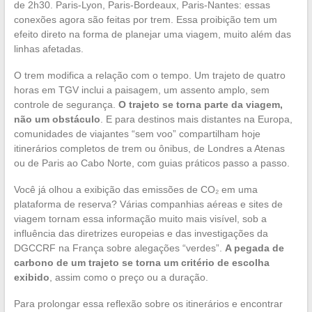
de 2h30. Paris-Lyon, Paris-Bordeaux, Paris-Nantes: essas
conexões agora são feitas por trem. Essa proibição tem um
efeito direto na forma de planejar uma viagem, muito além das
linhas afetadas.
O trem modifica a relação com o tempo. Um trajeto de quatro
horas em TGV inclui a paisagem, um assento amplo, sem
controle de segurança.
O trajeto se torna parte da viagem,
não um obstáculo
. E para destinos mais distantes na Europa,
comunidades de viajantes “sem voo” compartilham hoje
itinerários completos de trem ou ônibus, de Londres a Atenas
ou de Paris ao Cabo Norte, com guias práticos passo a passo.
Você já olhou a exibição das emissões de CO₂ em uma
plataforma de reserva? Várias companhias aéreas e sites de
viagem tornam essa informação muito mais visível, sob a
influência das diretrizes europeias e das investigações da
DGCCRF na França sobre alegações “verdes”.
A pegada de
carbono de um trajeto se torna um critério de escolha
exibido
, assim como o preço ou a duração.
Para prolongar essa reflexão sobre os itinerários e encontrar