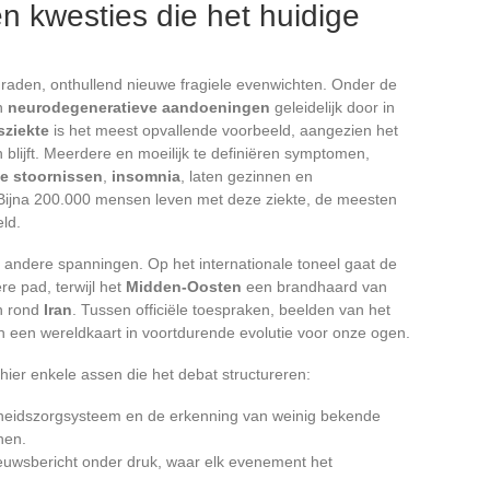
n kwesties die het huidige
aden, onthullend nieuwe fragiele evenwichten. Onder de
an
neurodegeneratieve aandoeningen
geleidelijk door in
sziekte
is het meest opvallende voorbeeld, aangezien het
h blijft. Meerdere en moeilijk te definiëren symptomen,
e stoornissen
,
insomnia
, laten gezinnen en
Bijna 200.000 mensen leven met deze ziekte, de meesten
eld.
andere spanningen. Op het internationale toneel gaat de
re pad, terwijl het
Midden-Oosten
een brandhaard van
en rond
Iran
. Tussen officiële toespraken, beelden van het
ch een wereldkaart in voortdurende evolutie voor onze ogen.
 hier enkele assen die het debat structureren:
heidszorgsysteem en de erkenning van weinig bekende
nen.
uwsbericht onder druk, waar elk evenement het