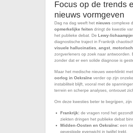
Focus op de trends e
nieuws vormgeven
Dag na dag weeft het
nieuws
complexe dr
opmerkelijke feiten
dringt de kwestie v
het publieke debat. De
Lewy-lichaampje
diagnostische traject in Frankrijk chaotisc
visuele hallucinaties
,
angst
,
motorisch
zorgverleners op zoek naar antwoorden. 
zonder dat er een solide diagnose is gest
Maar het medische nieuws weerklinkt met 
oorlog in Oekraïne
verder op zijn onzeke
instabiliteit blijft, vooral met de spanning
terrein en scherpe analyses, ontvouwt zi
Om deze kwesties beter te begrijpen, zijn
Frankrijk:
de vragen rond het gezond
ziekten dringen het publieke debat bin
Midden-Oosten en Oekraïne:
een nie
gevestigde evenwicht in twijfel trekt.