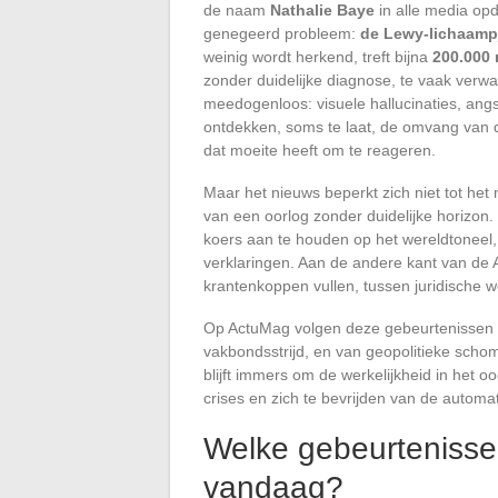
de naam
Nathalie Baye
in alle media opd
genegeerd probleem:
de Lewy-lichaamp
weinig wordt herkend, treft bijna
200.000 
zonder duidelijke diagnose, te vaak verw
meedogenloos: visuele hallucinaties, ang
ontdekken, soms te laat, de omvang van 
dat moeite heeft om te reageren.
Maar het nieuws beperkt zich niet tot het
van een oorlog zonder duidelijke horizon. 
koers aan te houden op het wereldtonee
verklaringen. Aan de andere kant van de A
krantenkoppen vullen, tussen juridische
Op ActuMag volgen deze gebeurtenissen e
vakbondsstrijd, en van geopolitieke scho
blijft immers om de werkelijkheid in het 
crises en zich te bevrijden van de automa
Welke gebeurteniss
vandaag?