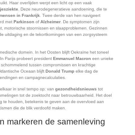
uikt. Haar overlijden werpt een licht op een vaak
jesziekte
. Deze neurodegeneratieve aandoening, die te
mensen in Frankrijk
. Twee derde van hen navigeert
ard met
Parkinson
of
Alzheimer
. De symptomen zijn
st, motorische stoornissen en slaapproblemen. Gezinnen
de uitdaging en de tekortkomingen van een zorgsysteem
 medische domein. In het Oosten blijft Oekraïne het toneel
In Parijs probeert president
Emmanuel Macron
een unieke
l, schommelend tussen compromissen en krachtige
tlantische Oceaan blijft
Donald Trump
elke dag de
 wendingen en campagnecalculaties.
lkaar in snel tempo op: van
gezondheidsnieuws
tot
mmelingen tot de zoektocht naar betrouwbaarheid. Het doel
oog te houden, betekenis te geven aan de overvloed aan
tismen die de blik verdoofd maken.
en markeren de samenleving