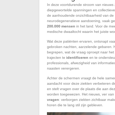
In deze voortdurende stroom van nieuws zi
diepgewortelde spanningen en collectiev
de aanhoudende onzichtbaarheid van de
neurodegeneratieve aandoening, vaak gel
200.000 mensen
in het land. Voor de meer
medische dwaaltocht waarin het juiste woo
Wat deze patiënten ervaren, ontsnapt vaa
gebroken nachten, aarzelende gebaren. Het
begrepen, wat de vraag oproept naar he
trajecten te
identificeren
en te ondersteu
professionals, afwezigheid van informatiec
naasten verergeren.
Achter de schermen vraagt de hele samen
aandacht voor deze ziekten verbeteren die 
en stelt vragen over de plaats die aan d
worden toegewezen. Het nieuws, ver van 
vragen
: verborgen ziekten zichtbaar mak
horen die te lang stil zijn gebleven.