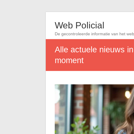
Web Policial
De gecontroleerde informatie van het we
Alle actuele nieuws i
moment