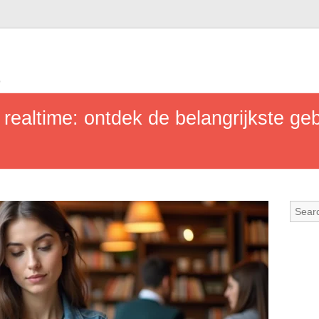
b
n realtime: ontdek de belangrijkste g