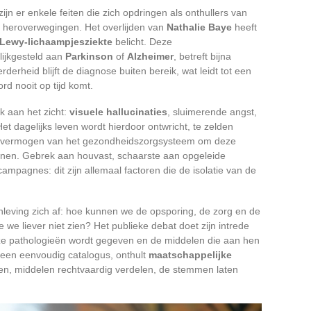
jn er enkele feiten die zich opdringen als onthullers van
e heroverwegingen. Het overlijden van
Nathalie Baye
heeft
Lewy-lichaampjesziekte
belicht. Deze
ijkgesteld aan
Parkinson
of
Alzheimer
, betreft bijna
derheid blijft de diagnose buiten bereik, wat leidt tot een
rd nooit op tijd komt.
k aan het zicht:
visuele hallucinaties
, sluimerende angst,
 dagelijks leven wordt hierdoor ontwricht, te zelden
t vermogen van het gezondheidszorgsysteem om deze
nen. Gebrek aan houvast, schaarste aan opgeleide
ampagnes: dit zijn allemaal factoren die de isolatie van de
leving zich af: hoe kunnen we de opsporing, de zorg en de
we liever niet zien? Het publieke debat doet zijn intrede
eze pathologieën wordt gegeven en de middelen die aan hen
een eenvoudig catalogus, onthult
maatschappelijke
en, middelen rechtvaardig verdelen, de stemmen laten