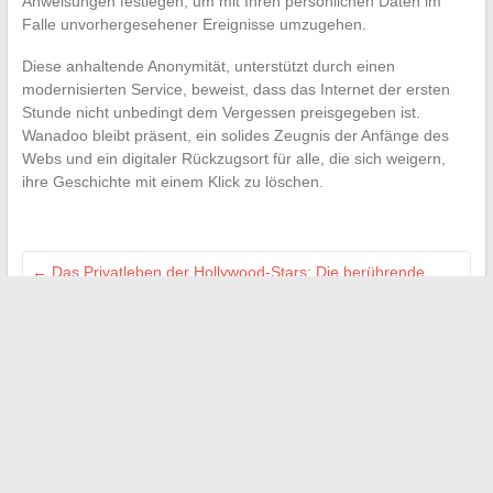
Anweisungen festlegen, um mit Ihren persönlichen Daten im
Falle unvorhergesehener Ereignisse umzugehen.
Diese anhaltende Anonymität, unterstützt durch einen
modernisierten Service, beweist, dass das Internet der ersten
Stunde nicht unbedingt dem Vergessen preisgegeben ist.
Wanadoo bleibt präsent, ein solides Zeugnis der Anfänge des
Webs und ein digitaler Rückzugsort für alle, die sich weigern,
ihre Geschichte mit einem Klick zu löschen.
←
Das Privatleben der Hollywood-Stars: Die berührende
Geschichte von Paul Walker und seiner Familie
Die Vorteile von Flottenmanagementlösungen für
Straßenprofis
→
Search