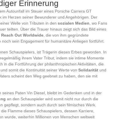
ndiger Erinnerung
nem Autounfall im Steuer eines Porsche Carrera GT
uck im Herzen seiner Bewunderer und Angehörigen. Der
 einer Welle von Tributen in den
sozialen Medien
, wo Fans
er teilten. Über die Trauer hinaus zeigt sich das Bild eines
h
Reach Out Worldwide
, die von ihm gegründete
e noch sein Engagement für humanitäre Anliegen fortführt.
nen Schauspielers, ist Trägerin dieses Erbes geworden. In
regelmäßig ihrem Vater Tribut, indem sie intime Momente
 in die Fortführung der philanthropischen Aktivitäten, die
rt und somit die Kontinuität seiner Werte von
Solidarität
und
 Vaters scheint den Weg geebnet zu haben, den sie mit
ch seines Paten Vin Diesel, bleibt im Gedenken und in der
ung
an den Schauspieler wird somit nicht nur durch die
n gepflegt, sondern auch durch sein filmisches Werk.
ht die Flamme dieses Schauspielers, dessen Karriere,
n wurde, weiterhin Millionen von Menschen weltweit