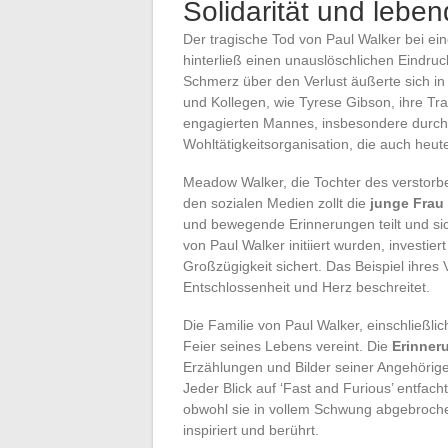
Solidarität und lebe
Der tragische Tod von Paul Walker bei ei
hinterließ einen unauslöschlichen Eindr
Schmerz über den Verlust äußerte sich in
und Kollegen, wie Tyrese Gibson, ihre Trau
engagierten Mannes, insbesondere durc
Wohltätigkeitsorganisation, die auch heut
Meadow Walker, die Tochter des verstorbe
den sozialen Medien zollt die
junge Frau
und bewegende Erinnerungen teilt und sich
von Paul Walker initiiert wurden, investie
Großzügigkeit sichert. Das Beispiel ihres
Entschlossenheit und Herz beschreitet.
Die Familie von Paul Walker, einschließli
Feier seines Lebens vereint. Die
Erinner
Erzählungen und Bilder seiner Angehörige
Jeder Blick auf ‘Fast and Furious’ entfac
obwohl sie in vollem Schwung abgebroche
inspiriert und berührt.