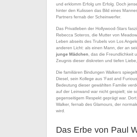
und erklomm Erfolg um Erfolg. Doch jensei
hinter den Kulissen das Bild eines Mann
Partners fernab der Scheinwerfer.
Das Privatleben der Hollywood-Stars fasz
Rebecca Soteros, die Mutter von Meadow W
Leben abseits des Trubels von Los Angeles
anderen Licht: als einen Mann, der an se
junge Mädchen
, das die Freundlichkeit 
Zeugnis dieser diskreten und tiefen Lieb
Die familiären Bindungen Walkers spiegel
Diesel, sein Kollege aus ‘Fast and Furio
Bedeutung dieser gewählten Familie verde
auf der Leinwand war nicht gespielt; sie s
gegenseitigem Respekt geprägt war. Dort, 
Walker, fernab des Glamours, der normal
wird.
Das Erbe von Paul W