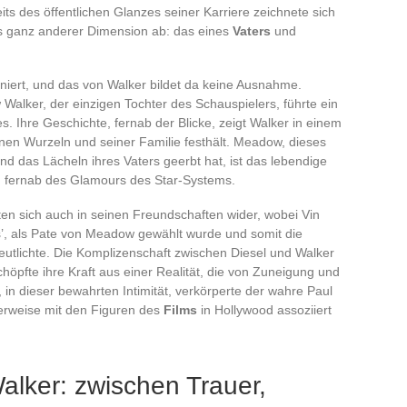
ts des öffentlichen Glanzes seiner Karriere zeichnete sich
es ganz anderer Dimension ab: das eines
Vaters
und
iniert, und das von Walker bildet da keine Ausnahme.
alker, der einzigen Tochter des Schauspielers, führte ein
. Ihre Geschichte, fernab der Blicke, zeigt Walker in einem
inen Wurzeln und seiner Familie festhält. Meadow, dieses
und das Lächeln ihres Vaters geerbt hat, ist das lebendige
e, fernab des Glamours des Star-Systems.
ten sich auch in seinen Freundschaften wider, wobei Vin
us’, als Pate von Meadow gewählt wurde und somit die
utlichte. Die Komplizenschaft zwischen Diesel und Walker
chöpfte ihre Kraft aus einer Realität, die von Zuneigung und
in dieser bewahrten Intimität, verkörperte der wahre Paul
erweise mit den Figuren des
Films
in Hollywood assoziiert
alker: zwischen Trauer,