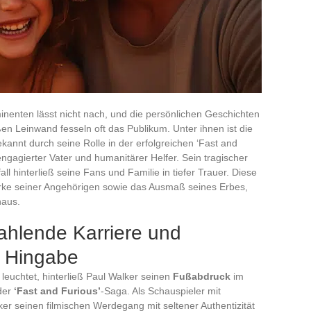
nenten lässt nicht nach, und die persönlichen Geschichten
en Leinwand fesseln oft das Publikum. Unter ihnen ist die
nnt durch seine Rolle in der erfolgreichen ‘Fast and
ngagierter Vater und humanitärer Helfer. Sein tragischer
 hinterließ seine Fans und Familie in tiefer Trauer. Diese
tärke seiner Angehörigen sowie das Ausmaß seines Erbes,
naus.
rahlende Karriere und
e Hingabe
leuchtet, hinterließ Paul Walker seinen
Fußabdruck
im
 der
‘Fast and Furious’
-Saga. Als Schauspieler mit
er seinen filmischen Werdegang mit seltener Authentizität