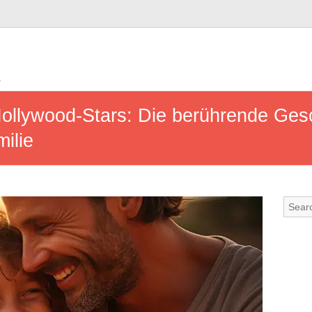
s
Hollywood-Stars: Die berührende Ges
ilie