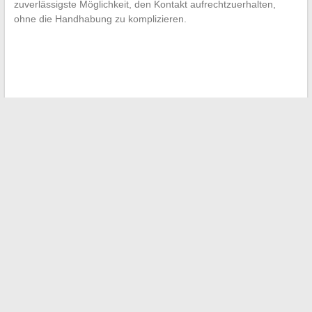
zuverlässigste Möglichkeit, den Kontakt aufrechtzuerhalten,
ohne die Handhabung zu komplizieren.
←
Bewertungen zu BetterMe Pilates: Häufige Fallstricke und
Tipps für sichtbare Ergebnisse