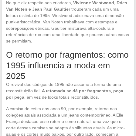
No que diz respeito aos criadores,
Vivienne Westwood, Dries
Van Noten e Jean Paul Gaultier
trouxeram cada um uma
leitura distinta de 1995. Westwood adicionava uma dimensão
punk-aristocrática, Van Noten trabalhava com estampas e
sobreposições étnicas, Gaultier misturava alta-costura e
referências de rua com uma liberdade que poucas outras casas
se permitiam.
O retorno por fragmentos: como
1995 influencia a moda em
2025
O revival dos códigos de 1995 não assume a forma de uma
reconstituição fiel.
A retomada se dá por fragmentos, peça
por peça
, em vez de looks totais reconstituídos.
A camisa de cetim dos anos 90, por exemplo, retorna nas
coleções atuais associada a um jeans contemporâneo. A Elle
França destacou esse retorno como natural, uma vez que o
corte dessas camisas se adapta às silhuetas atuais. As micro-
saias e os cortes muito baixos, por outro lado, começam a