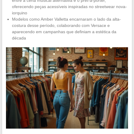
entre a cena musical alternativa e o prêt-à-porter,
oferecendo peças acessíveis inspiradas no streetwear nova-
iorquino
Modelos como Amber Valletta encarnaram o lado da alta-
costura desse período, colaborando com Versace e
aparecendo em campanhas que definiam a estética da
década