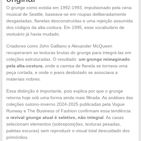
O grunge como existia em 1992-1993, impulsionado pela cena
musical de Seattle, baseava-se em roupas deliberadamente
desgastadas, flanelas desconstruídas e uma rejeição assumida
dos códigos da alta-costura. Em 1995, esse vocabulário de
vestuário já havia mudado.
Criadores como John Galliano e Alexander McQueen
recuperaram as texturas brutas do grunge para integrá-las em
coleções estruturadas. O resultado:
um grunge reimaginado
pela alta-costura
, onde a camisa de flanela se tornava uma
peça cortada, e onde o jeans desbotado se associava a
materiais nobres.
Essa distinção é importante, pois explica por que o grunge
retorna hoje sob uma forma ainda mais filtrada. As análises das
coleções outono-inverno 2024-2025 publicadas pela Vogue
Runway e The Business of Fashion confirmam essa tendência:
o revival grunge atual é seletivo, não integral
. As casas
selecionam elementos (sobreposições, texturas pesadas,
paletas escuras) sem reproduzir o visual total descuidado dos
primórdios.