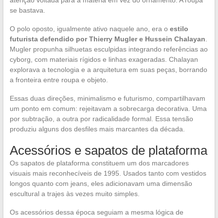
atenção voltada para a matéria em vez do ornamento. A roupa
se bastava.
O polo oposto, igualmente ativo naquele ano, era o
estilo
futurista defendido por Thierry Mugler e Hussein Chalayan
.
Mugler propunha silhuetas esculpidas integrando referências ao
cyborg, com materiais rígidos e linhas exageradas. Chalayan
explorava a tecnologia e a arquitetura em suas peças, borrando
a fronteira entre roupa e objeto.
Essas duas direções, minimalismo e futurismo, compartilhavam
um ponto em comum: rejeitavam a sobrecarga decorativa. Uma
por subtração, a outra por radicalidade formal. Essa tensão
produziu alguns dos desfiles mais marcantes da década.
Acessórios e sapatos de plataforma
Os sapatos de plataforma constituem um dos marcadores
visuais mais reconhecíveis de 1995. Usados tanto com vestidos
longos quanto com jeans, eles adicionavam uma dimensão
escultural a trajes às vezes muito simples.
Os acessórios dessa época seguiam a mesma lógica de