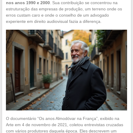
nos anos 1990 e 2000
. Sua contribuição se concentrou na
estruturação das empresas de produção, um terreno onde os
erros custam caro e onde o conselho de um advogado
experiente em direito audiovisual fazia a diferença.
O documentário “Os anos Almodóvar na França”, exibido na
Arte em 4 de novembro de 2021, coletou entrevistas cruzadas
com vários produtores daquela época. Eles descrevem um