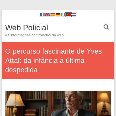
Web Policial
As informações controladas da web
O percurso fascinante de Yves
Attal: da infância à última
despedida