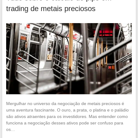
trading de metais preciosos
Mergulhar no universo da negociação de metais preciosos é
uma aventura fascinante. O ouro, a prata, o platina e o paládio
são ativos atraentes para os investidores. Mas entender como
funciona a negociação desses ativos pode ser confuso para
os…