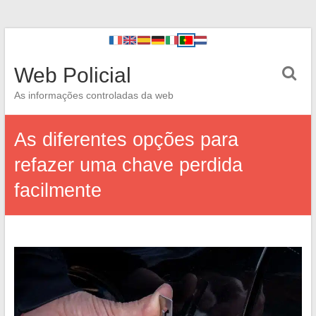
Web Policial
As informações controladas da web
As diferentes opções para
refazer uma chave perdida
facilmente