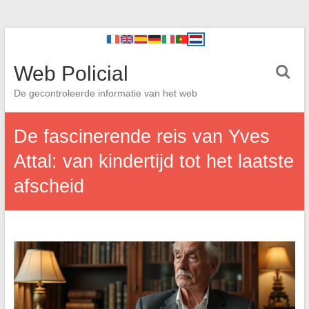
Web Policial
De gecontroleerde informatie van het web
De fascinerende reis van Yves
Attal: van kindertijd tot het laatste
afscheid