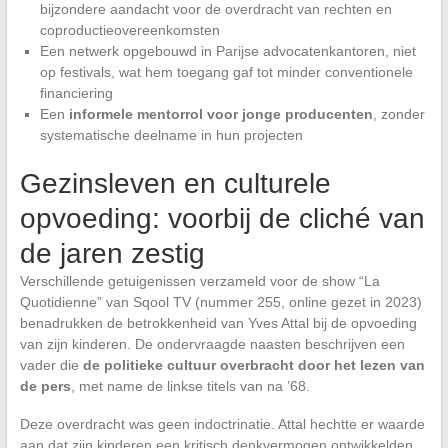
bijzondere aandacht voor de overdracht van rechten en
coproductieovereenkomsten
Een netwerk opgebouwd in Parijse advocatenkantoren, niet
op festivals, wat hem toegang gaf tot minder conventionele
financiering
Een
informele mentorrol voor jonge producenten
, zonder
systematische deelname in hun projecten
Gezinsleven en culturele
opvoeding: voorbij de cliché van
de jaren zestig
Verschillende getuigenissen verzameld voor de show “La
Quotidienne” van Sqool TV (nummer 255, online gezet in 2023)
benadrukken de betrokkenheid van Yves Attal bij de opvoeding
van zijn kinderen. De ondervraagde naasten beschrijven een
vader die
de politieke cultuur overbracht door het lezen van
de pers
, met name de linkse titels van na ’68.
Deze overdracht was geen indoctrinatie. Attal hechtte er waarde
aan dat zijn kinderen een kritisch denkvermogen ontwikkelden