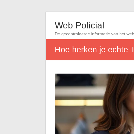
Web Policial
De gecontroleerde informatie van het we
Hoe herken je echte T