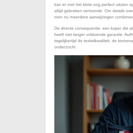
kan er met het blote oog perfect uitzien o
altijd gebreken vertoonde. Om details ove
men nu meerdere aanwijzingen combineren
De directe consequentie: een koper die all
heeft niet langer voldoende garantie. Authe
tegelijkertijd de textielkwaliteit, de bi
onderzocht.