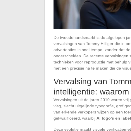
De tweedehandsmarkt is de afgelopen jar
vervalsingen van Tommy Hilfiger die in o
advertenties in snel tempo, zonder dat de 
onderscheiden. De recente vervalsingen 
technieken voor reproductie met behulp va
met een precisie na te maken die de visuel
Vervalsing van Tommy
intelligentie: waaro
Vervalsingen uit de jaren 2010 waren vri
vlag, slecht uitgelijnde typografie, grof g
van erkende verkopers wijzen op een toen
gekwalificeerd, waarbij
AI logo’s en lab
Deze evolutie maakt visuele verificatie