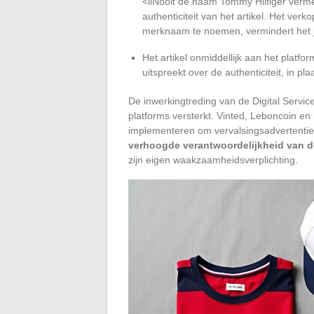
<liNooit de naam Tommy Hilfiger vermel
authenticiteit van het artikel. Het verk
merknaam te noemen, vermindert het ju
Het artikel onmiddellijk aan het platfo
uitspreekt over de authenticiteit, in pl
De inwerkingtreding van de Digital Servic
platforms versterkt. Vinted, Leboncoin e
implementeren om vervalsingsadvertenties
verhoogde verantwoordelijkheid van de
zijn eigen waakzaamheidsverplichting.