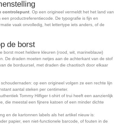
enstelling
e controlepunt
. Op een origineel vermeldt het het land van
 een productreferentiecode. De typografie is fijn en
matie vaak onvolledig, het lettertype iets anders, of de
p de borst
 borst moet heldere kleuren (rood, wit, marineblauw)
n. De draden moeten netjes aan de achterkant van de stof
 van de borduursel, met draden die chaotisch door elkaar
 schoudernaden: op een origineel volgen ze een rechte lijn
nstant aantal steken per centimeter.
uthentiek Tommy Hilfiger t-shirt of trui heeft een aanzienlijk
e, die meestal een fijnere katoen of een minder dichte
g en de kartonnen labels als het artikel nieuw is:
er papier, een niet-functionele barcode, of fouten in de