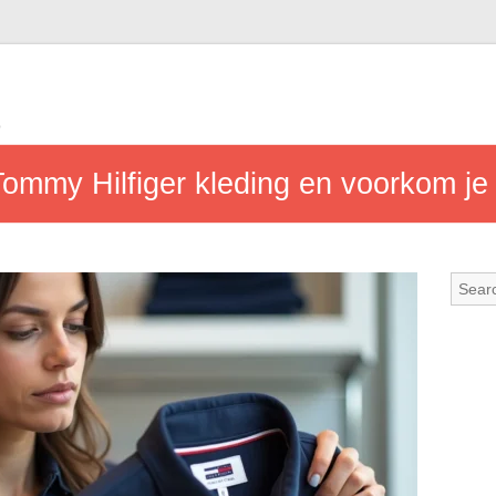
b
ommy Hilfiger kleding en voorkom je