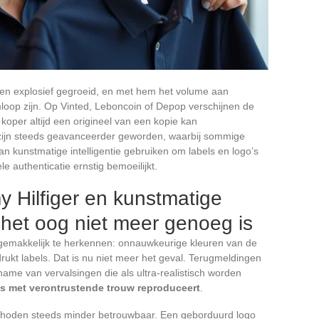
en explosief gegroeid, en met hem het volume aan
mloop zijn. Op Vinted, Leboncoin of Depop verschijnen de
koper altijd een origineel van een kopie kan
zijn steeds geavanceerder geworden, waarbij sommige
n kunstmatige intelligentie gebruiken om labels en logo’s
e authenticatie ernstig bemoeilijkt.
 Hilfiger en kunstmatige
m het oog niet meer genoeg is
j gemakkelijk te herkennen: onnauwkeurige kleuren van de
edrukt labels. Dat is nu niet meer het geval. Terugmeldingen
ame van vervalsingen die als ultra-realistisch worden
els met verontrustende trouw reproduceert
.
methoden steeds minder betrouwbaar. Een geborduurd logo