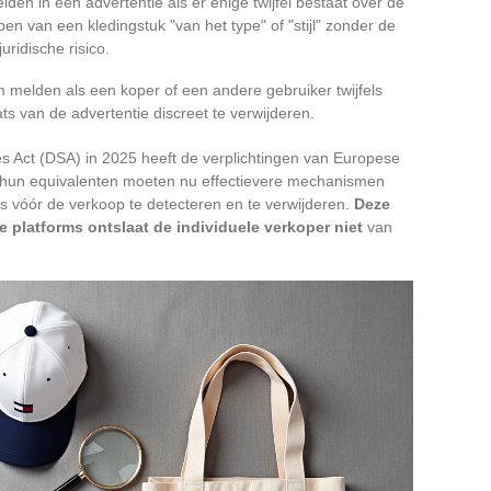
den in een advertentie als er enige twijfel bestaat over de
open van een kledingstuk "van het type" of "stijl" zonder de
ridische risico.
rm melden als een koper of een andere gebruiker twijfels
aats van de advertentie discreet te verwijderen.
es Act (DSA) in 2025 heeft de verplichtingen van Europese
n hun equivalenten moeten nu effectievere mechanismen
 vóór de verkoop te detecteren en te verwijderen.
Deze
 platforms ontslaat de individuele verkoper niet
van