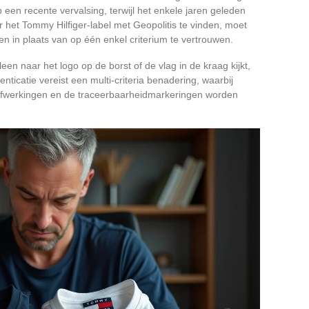
p een recente vervalsing, terwijl het enkele jaren geleden
r het Tommy Hilfiger-label met Geopolitis te vinden, moet
 in plaats van op één enkel criterium te vertrouwen.
een naar het logo op de borst of de vlag in de kraag kijkt,
nticatie vereist een multi-criteria benadering, waarbij
nnenafwerkingen en de traceerbaarheidmarkeringen worden