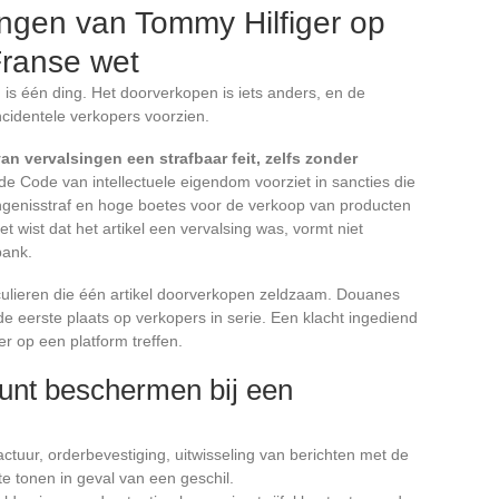
ingen van Tommy Hilfiger op
Franse wet
is één ding. Het doorverkopen is iets anders, en de
ncidentele verkopers voorzien.
an vervalsingen een strafbaar feit, zelfs zonder
 de Code van intellectuele eigendom voorziet in sancties die
genisstraf en hoge boetes voor de verkoop van producten
t wist dat het artikel een vervalsing was, vormt niet
bank.
ticulieren die één artikel doorverkopen zeldzaam. Douanes
 de eerste plaats op verkopers in serie. Een klacht ingediend
r op een platform treffen.
 kunt beschermen bij een
ctuur, orderbevestiging, uitwisseling van berichten met de
e tonen in geval van een geschil.