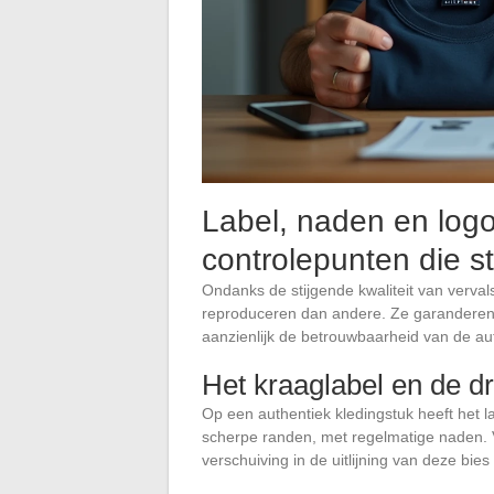
Label, naden en logo
controlepunten die 
Ondanks de stijgende kwaliteit van verval
reproduceren dan andere. Ze garanderen n
aanzienlijk de betrouwbaarheid van de aut
Het kraaglabel en de dr
Op een authentiek kledingstuk heeft het l
scherpe randen, met regelmatige naden. V
verschuiving in de uitlijning van deze bies