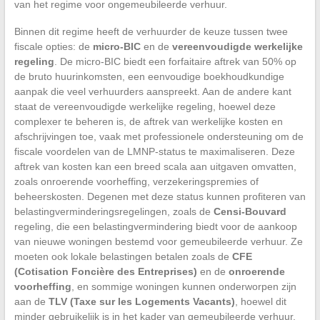
van het regime voor ongemeubileerde verhuur.
Binnen dit regime heeft de verhuurder de keuze tussen twee
fiscale opties: de
micro-BIC
en de
vereenvoudigde werkelijke
regeling
. De micro-BIC biedt een forfaitaire aftrek van 50% op
de bruto huurinkomsten, een eenvoudige boekhoudkundige
aanpak die veel verhuurders aanspreekt. Aan de andere kant
staat de vereenvoudigde werkelijke regeling, hoewel deze
complexer te beheren is, de aftrek van werkelijke kosten en
afschrijvingen toe, vaak met professionele ondersteuning om de
fiscale voordelen van de LMNP-status te maximaliseren. Deze
aftrek van kosten kan een breed scala aan uitgaven omvatten,
zoals onroerende voorheffing, verzekeringspremies of
beheerskosten. Degenen met deze status kunnen profiteren van
belastingverminderingsregelingen, zoals de
Censi-Bouvard
regeling, die een belastingvermindering biedt voor de aankoop
van nieuwe woningen bestemd voor gemeubileerde verhuur. Ze
moeten ook lokale belastingen betalen zoals de
CFE
(Cotisation Foncière des Entreprises)
en de
onroerende
voorheffing
, en sommige woningen kunnen onderworpen zijn
aan de
TLV (Taxe sur les Logements Vacants)
, hoewel dit
minder gebruikelijk is in het kader van gemeubileerde verhuur.