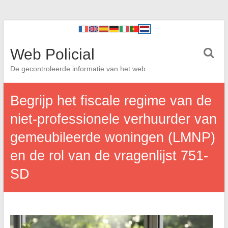
Web Policial
De gecontroleerde informatie van het web
Begrijp het fiscale regime van de
niet-professionele verhuurder van
gemeubileerde woningen (LMNP)
en de rol van de vragenlijst 751-
SD