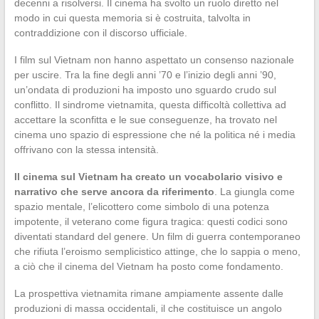
decenni a risolversi. Il cinema ha svolto un ruolo diretto nel
modo in cui questa memoria si è costruita, talvolta in
contraddizione con il discorso ufficiale.
I film sul Vietnam non hanno aspettato un consenso nazionale
per uscire. Tra la fine degli anni ’70 e l’inizio degli anni ’90,
un’ondata di produzioni ha imposto uno sguardo crudo sul
conflitto. Il sindrome vietnamita, questa difficoltà collettiva ad
accettare la sconfitta e le sue conseguenze, ha trovato nel
cinema uno spazio di espressione che né la politica né i media
offrivano con la stessa intensità.
Il cinema sul Vietnam ha creato un vocabolario visivo e
narrativo che serve ancora da riferimento
. La giungla come
spazio mentale, l’elicottero come simbolo di una potenza
impotente, il veterano come figura tragica: questi codici sono
diventati standard del genere. Un film di guerra contemporaneo
che rifiuta l’eroismo semplicistico attinge, che lo sappia o meno,
a ciò che il cinema del Vietnam ha posto come fondamento.
La prospettiva vietnamita rimane ampiamente assente dalle
produzioni di massa occidentali, il che costituisce un angolo