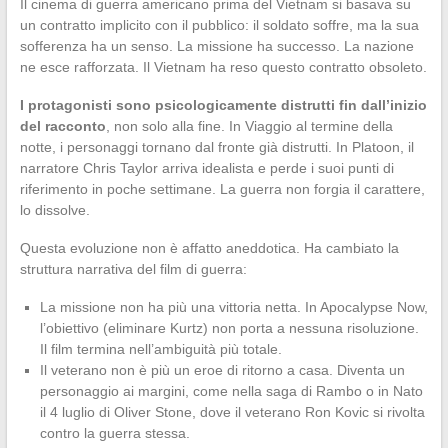
Il cinema di guerra americano prima del Vietnam si basava su
un contratto implicito con il pubblico: il soldato soffre, ma la sua
sofferenza ha un senso. La missione ha successo. La nazione
ne esce rafforzata. Il Vietnam ha reso questo contratto obsoleto.
I protagonisti sono psicologicamente distrutti fin dall’inizio
del racconto
, non solo alla fine. In Viaggio al termine della
notte, i personaggi tornano dal fronte già distrutti. In Platoon, il
narratore Chris Taylor arriva idealista e perde i suoi punti di
riferimento in poche settimane. La guerra non forgia il carattere,
lo dissolve.
Questa evoluzione non è affatto aneddotica. Ha cambiato la
struttura narrativa del film di guerra:
La missione non ha più una vittoria netta. In Apocalypse Now,
l’obiettivo (eliminare Kurtz) non porta a nessuna risoluzione.
Il film termina nell’ambiguità più totale.
Il veterano non è più un eroe di ritorno a casa. Diventa un
personaggio ai margini, come nella saga di Rambo o in Nato
il 4 luglio di Oliver Stone, dove il veterano Ron Kovic si rivolta
contro la guerra stessa.