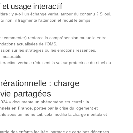
et usage interactif
ritère : y a-t-il un échange verbal autour du contenu ? Si oui,
Si non, il fragmente l’attention et réduit le temps
et commenter) renforce la compréhension mutuelle entre
ndations actualisées de l’OMS.
ssion sur les stratégies ou les émotions ressenties,
é mesurable.
eraction verbale réduisent la valeur protectrice du rituel du
nérationnelle : charge
 vie partagées
 2024 » documente un phénomène structurel :
la
nnels en France
, portée par la crise du logement et
fants sous un même toit, cela modifie la charge mentale et
 garde des enfants facilitée, partage de certaines dépenses,