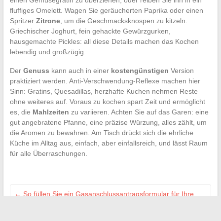
einen Gemüsegratin zu überziehen, oder reiben Sie ihn in ein
fluffiges Omelett. Wagen Sie geräucherten Paprika oder einen
Spritzer
Zitrone
, um die Geschmacksknospen zu kitzeln.
Griechischer Joghurt, fein gehackte Gewürzgurken,
hausgemachte Pickles: all diese Details machen das Kochen
lebendig und großzügig.
Der
Genuss
kann auch in einer
kostengünstigen
Version
praktiziert werden. Anti-Verschwendung-Reflexe machen hier
Sinn: Gratins, Quesadillas, herzhafte Kuchen nehmen Reste
ohne weiteres auf. Voraus zu kochen spart Zeit und ermöglicht
es, die
Mahlzeiten
zu variieren. Achten Sie auf das Garen: eine
gut angebratene Pfanne, eine präzise Würzung, alles zählt, um
die Aromen zu bewahren. Am Tisch drückt sich die ehrliche
Küche im Alltag aus, einfach, aber einfallsreich, und lässt Raum
für alle Überraschungen.
←
So füllen Sie ein Gasanschlussantragsformular für Ihre
Wohnung aus