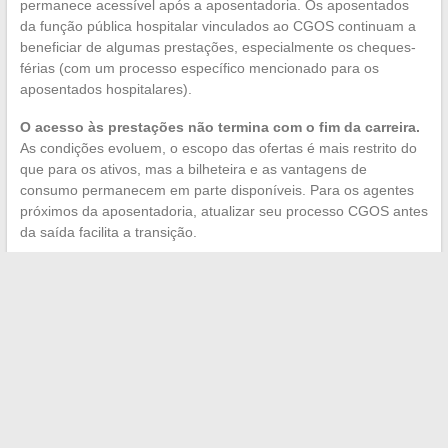
permanece acessível após a aposentadoria. Os aposentados
da função pública hospitalar vinculados ao CGOS continuam a
beneficiar de algumas prestações, especialmente os cheques-
férias (com um processo específico mencionado para os
aposentados hospitalares).
O acesso às prestações não termina com o fim da carreira.
As condições evoluem, o escopo das ofertas é mais restrito do
que para os ativos, mas a bilheteira e as vantagens de
consumo permanecem em parte disponíveis. Para os agentes
próximos da aposentadoria, atualizar seu processo CGOS antes
da saída facilita a transição.
O CGOS atende a
mais de um milhão de agentes
hospitalares em atividade
distribuídos em cerca de 2.300
estabelecimentos públicos de saúde. Essa cobertura nacional
torna o espaço de agente uma ferramenta padronizada, o que
significa que um agente transferido de um CHU para um
hospital local encontra o mesmo ambiente digital e os mesmos
procedimentos. Para o pessoal hospitalar, é um dos raros
dispositivos de ação social que acompanha o agente ao longo
de sua carreira, e até mesmo além.