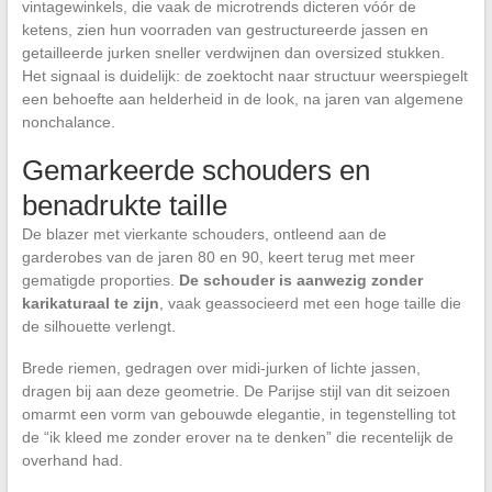
vintagewinkels, die vaak de microtrends dicteren vóór de
ketens, zien hun voorraden van gestructureerde jassen en
getailleerde jurken sneller verdwijnen dan oversized stukken.
Het signaal is duidelijk: de zoektocht naar structuur weerspiegelt
een behoefte aan helderheid in de look, na jaren van algemene
nonchalance.
Gemarkeerde schouders en
benadrukte taille
De blazer met vierkante schouders, ontleend aan de
garderobes van de jaren 80 en 90, keert terug met meer
gematigde proporties.
De schouder is aanwezig zonder
karikaturaal te zijn
, vaak geassocieerd met een hoge taille die
de silhouette verlengt.
Brede riemen, gedragen over midi-jurken of lichte jassen,
dragen bij aan deze geometrie. De Parijse stijl van dit seizoen
omarmt een vorm van gebouwde elegantie, in tegenstelling tot
de “ik kleed me zonder erover na te denken” die recentelijk de
overhand had.