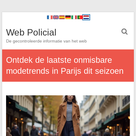
Web Policial
De gecontroleerde informatie van het web
Ontdek de laatste onmisbare
modetrends in Parijs dit seizoen