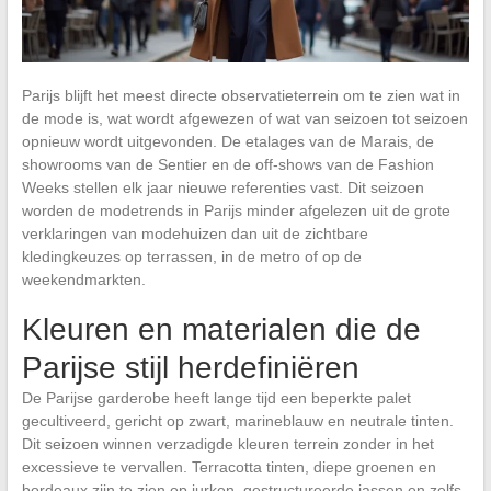
Parijs blijft het meest directe observatieterrein om te zien wat in
de mode is, wat wordt afgewezen of wat van seizoen tot seizoen
opnieuw wordt uitgevonden. De etalages van de Marais, de
showrooms van de Sentier en de off-shows van de Fashion
Weeks stellen elk jaar nieuwe referenties vast. Dit seizoen
worden de modetrends in Parijs minder afgelezen uit de grote
verklaringen van modehuizen dan uit de zichtbare
kledingkeuzes op terrassen, in de metro of op de
weekendmarkten.
Kleuren en materialen die de
Parijse stijl herdefiniëren
De Parijse garderobe heeft lange tijd een beperkte palet
gecultiveerd, gericht op zwart, marineblauw en neutrale tinten.
Dit seizoen winnen verzadigde kleuren terrein zonder in het
excessieve te vervallen. Terracotta tinten, diepe groenen en
bordeaux zijn te zien op jurken, gestructureerde jassen en zelfs