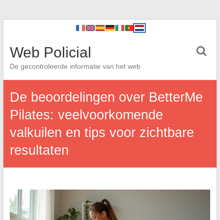
Web Policial
De gecontroleerde informatie van het web
De beoordelingen over BetterMe
Pilates: veelvoorkomende
valkuilen en tips voor zichtbare
resultaten