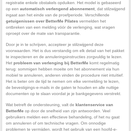
registratie enkele obstakels opduiken. Het model is gebaseerd
op een
automatisch verlengend abonnement
, dat stilzwijgend
ingaat aan het einde van de proefperiode. Verschillende
getuigenissen over BetterMe Pilates
vermelden het
ontbreken van een melding vóór de verlenging, wat vragen
oproept over de mate van transparantie.
Door je in te schrijven, accepteer je stilzwijgend deze
voorwaarden. Het is dus verstandig om elk detail van het pakket
te inspecteren en de annuleringsinstructies zorgvuldig te lezen.
Het
probleem van verlenging bij BetterMe
komt regelmatig
terug: sommigen hebben moeite om het abonnement via hun
mobiel te annuleren, anderen vinden de procedure niet intuïtief.
Het is beter om de tijd te nemen om elke vermelding te lezen,
de bevestigings-e-mails in de gaten te houden en alle nuttige
documenten op te slaan voordat je je bankgegevens verstrekt.
Wat betreft de ondersteuning, valt de
klantenservice van
BetterMe
op door de snelheid van zijn antwoorden. Veel
gebruikers melden een effectieve behandeling, of het nu gaat
om annuleren of om technische vragen. Om onnodige
problemen te vermijden, wordt het gebruik van een hoofd-e-