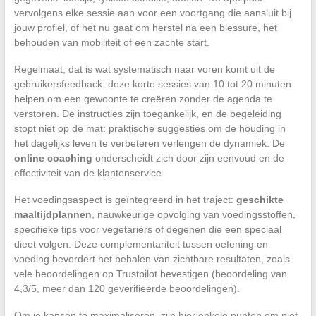
vervolgens elke sessie aan voor een voortgang die aansluit bij
jouw profiel, of het nu gaat om herstel na een blessure, het
behouden van mobiliteit of een zachte start.
Regelmaat, dat is wat systematisch naar voren komt uit de
gebruikersfeedback: deze korte sessies van 10 tot 20 minuten
helpen om een gewoonte te creëren zonder de agenda te
verstoren. De instructies zijn toegankelijk, en de begeleiding
stopt niet op de mat: praktische suggesties om de houding in
het dagelijks leven te verbeteren verlengen de dynamiek. De
online coaching
onderscheidt zich door zijn eenvoud en de
effectiviteit van de klantenservice.
Het voedingsaspect is geïntegreerd in het traject:
geschikte
maaltijdplannen
, nauwkeurige opvolging van voedingsstoffen,
specifieke tips voor vegetariërs of degenen die een speciaal
dieet volgen. Deze complementariteit tussen oefening en
voeding bevordert het behalen van zichtbare resultaten, zoals
vele beoordelingen op Trustpilot bevestigen (beoordeling van
4,3/5, meer dan 120 geverifieerde beoordelingen).
Om je kansen te maximaliseren, zijn hier enkele punten om niet